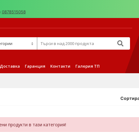
н
0878515058
д 2000 продукта
Доставка
Гаранция
Контакти
Галерия ТП
Сортира
ни продукти в тази категория!