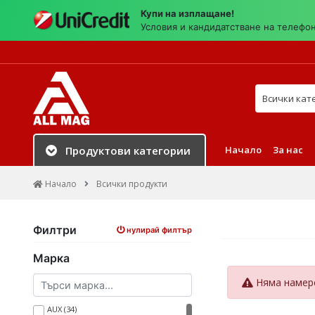
Купи на изплащане!
Условия и кандидатстване на телефо
Търси в на
Начало
За нас
Продуктови категории
Начало
Всички продукти
Филтри
нулирай филтър
Марка
Няма намере
AUX (34)