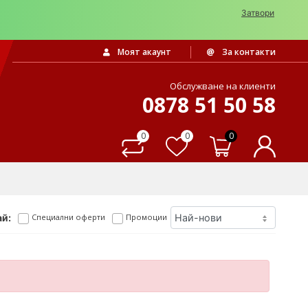
Затвори
Моят акаунт
За контакти
Обслужване на клиенти
0878 51 50 58
0
0
0
й:
Специални оферти
Промоции