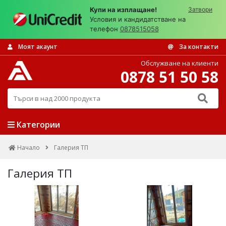
Купи на изплащане!
Затвори
Условия и кандидатстване на
телефон
0878515058
Моят акаунт
За контакти
Обслужване на клиенти
0878 51 50 58
Търси в над 2000 продукта
Категории
Начало
Галерия ТП
Галерия ТП