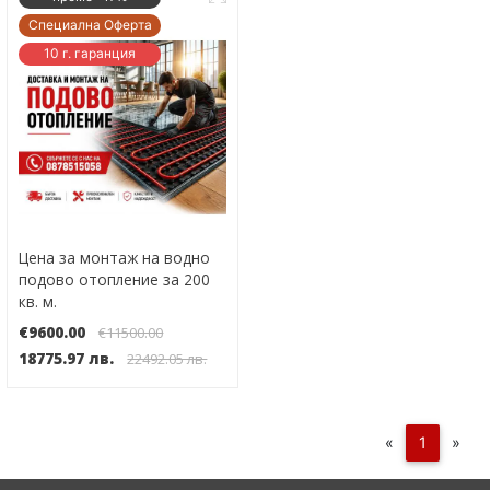
Специална Оферта
10 г. гаранция
Цена за монтаж на водно
подово отопление за 200
кв. м.
€9600.00
€11500.00
18775.97 лв.
22492.05 лв.
«
1
»