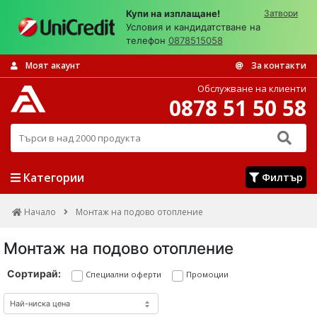
Купи на изплащане!
Затвори
Условия и кандидатстване на
телефон
0878515058
Моят акаунт
За контакти
Обслужване на клиенти
0878 51 50 58
Търси в над 2000 продукта
Категории
Филтър
Начало
Монтаж на подово отопление
Монтаж на подово отопление
Сортирай:
Специални оферти
Промоции