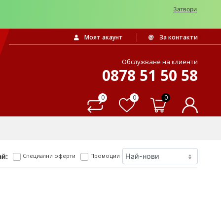
Затвори
Моят акаунт
За контакти
Обслужване на клиенти
0878 51 50 58
0
0
0
й:
Специални оферти
Промоции