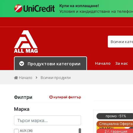
Купи на изплащане!
Условия и кандидатстване на телефо
Търси в на
Начало
За нас
Продуктови категории
Начало
Всички продукти
Филтри
нулирай филтър
Марка
промо -51%
Специална Оферта
AUX (34)
2 г. гаранция