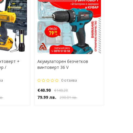
нтоверт +
Акумулаторен безчетков
р /
винтоверт 36 V
ва
0 отзива
€40.90
€148.28
79.99 лв.
в.
290.01 лв.