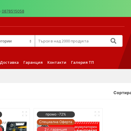
н
0878515058
д 2000 продукта
Доставка
Гаранция
Контакти
Галерия ТП
Сортира
промо -72%
Специална Оферта
2 г. гаранция