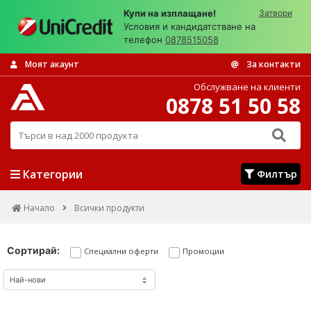
Купи на изплащане!
Затвори
Условия и кандидатстване на
телефон
0878515058
Моят акаунт
За контакти
Обслужване на клиенти
0878 51 50 58
Търси в над 2000 продукта
Категории
Филтър
Начало
Всички продукти
Сортирай:
Специални оферти
Промоции