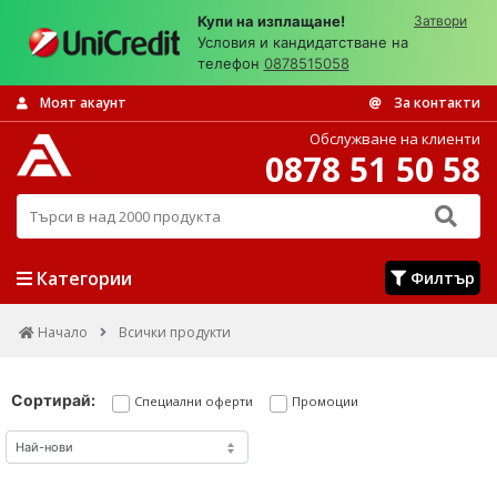
Купи на изплащане!
Затвори
Условия и кандидатстване на
телефон
0878515058
Моят акаунт
За контакти
Обслужване на клиенти
0878 51 50 58
Търси в над 2000 продукта
Категории
Филтър
Начало
Всички продукти
Сортирай:
Специални оферти
Промоции