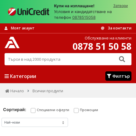
Купи на изплащане!
Затвори
Условия и кандидатстване на
телефон
0878515058
Моят акаунт
За контакти
Обслужване на клиенти
0878 51 50 58
Търси в над 2000 продукта
Категории
Филтър
Начало
Всички продукти
Сортирай:
Специални оферти
Промоции