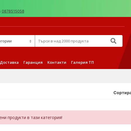
н
0878515058
д 2000 продукта
Доставка
Гаранция
Контакти
Галерия ТП
Сортира
ни продукти в тази категория!