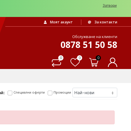
Затвори
Моят акаунт
За контакти
Обслужване на клиенти
0878 51 50 58
0
0
0
й:
Специални оферти
Промоции