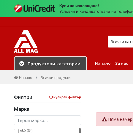
Купи на изплащане!
Условия и кандидатстване на телефо
Търси в на
Начало
За нас
Продуктови категории
Начало
Всички продукти
Филтри
нулирай филтър
Марка
Няма намере
AUX (34)