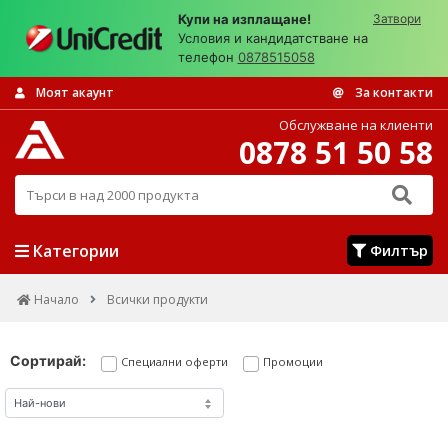
Купи на изплащане!
Затвори
Условия и кандидатстване на
телефон
0878515058
Моят акаунт
За контакти
Обслужване на клиенти
0878 51 50 58
Търси в над 2000 продукта
Категории
Филтър
Начало
Всички продукти
Сортирай:
Специални оферти
Промоции