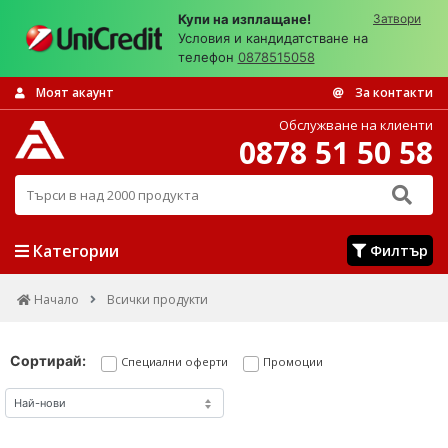
Купи на изплащане!
Затвори
Условия и кандидатстване на
телефон
0878515058
Моят акаунт
За контакти
Обслужване на клиенти
0878 51 50 58
Търси в над 2000 продукта
Категории
Филтър
Начало
Всички продукти
Сортирай:
Специални оферти
Промоции