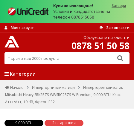
Купи на изплащане!
Затвори
Условия и кандидатстване на
телефон
0878515058
Моят акаунт
За контакти
Обслужване на клиенти
0878 51 50 58
Търси в над 2000 продукта
Категории
Начало
Инверторни климатици
Инверторен климатик
Mitsubishi Heavy SRK25ZS-WF/SRC25ZS-W Premium, 9 000 BTU, Клас:
A+++/A++, 19 dB, Фреон R32
9 000 BTU
2 г. гаранция