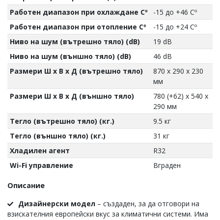
Работен диапазон при охлаждане Cº
-15 до +46 Cº
Работен диапазон при отопление Cº
-15 до +24 Cº
Ниво на шум (вътрешно тяло) (dB)
19 dB
Ниво на шум (външно тяло) (dB)
46 dB
Размери Ш х В х Д (вътрешно тяло)
870 x 290 x 230
мм
Размери Ш х В х Д (външно тяло)
780 (+62) x 540 x
290 мм
Тегло (вътрешно тяло) (кг.)
9.5 кг
Тегло (външно тяло) (кг.)
31 кг
Хладилен агент
R32
Wi-Fi управление
Вграден
Описание
Дизайнерски модел
– създаден, за да отговори на
взискателния европейски вкус за климатични системи. Има