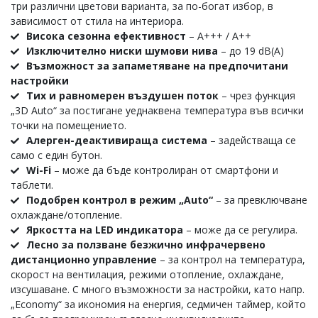
три различни цветови варианта, за по-богат избор, в
зависимост от стила на интериора.
Висока сезонна ефективност
– A+++ / A++
Изключително ниски шумови нива
– до 19 dB(A)
Възможност за запаметяване на предпочитани
настройки
Тих и равномерен въздушен поток
– чрез функция
„3D Auto“ за постигане уеднаквена температура във всички
точки на помещението.
Алерген-деактивираща система
– задействаща се
само с един бутон.
Wi-Fi
– може да бъде контролиран от смартфони и
таблети.
Подобрен контрол в режим „Auto“
– за превключване
охлаждане/отопление.
Яркостта на LED индикатора
– може да се регулира.
Лесно за ползване безжично инфрачервено
дистанционно управление
– за контрол на температура,
скорост на вентилация, режими отопление, охлаждане,
изсушаване. С много възможности за настройки, като напр.
„Economy“ за икономия на енергия, седмичен таймер, който