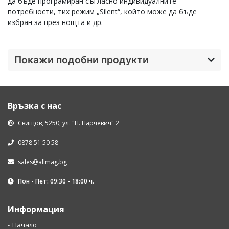
да бъде програмиран съгласно индивидуалните
потребности, тих режим „Silent“, който може да бъде
избран за през нощта и др.
Покажи подобни продукти
Връзка с нас
Свищов, 5250, ул. "П. Парчевич" 2
0878 51 50 58
sales@allmag.bg
Пон - Пет: 09:30 - 18:00 ч.
Информация
Начало