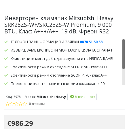
Инверторен климатик Mitsubishi Heavy
SRK25ZS-WF/SRC25ZS-W Premium, 9 000
BTU, Клас: A+++/A++, 19 dB, Фреон R32
ТЕЛЕФОН ЗА ИНФОРМАЦИЯ И ЗАЯВКИ
0878 51 50 58
ИЗВЪРШВАМЕ ЕКСПРЕСНИ МОНТАЖИ В ЦЯЛАТА СТРАНА !
Климатиците могат да бъдат закупени и на ИЗПЛАЩАНЕ!
Ефективност в режим охлаждане SEER: 8.50 - клас А+++
Ефективност в режим отопление SCOP: 4.70 - клас А++
Препоръчителен капацитет в режим охлаждане: 20
кв.м/50куб.м.
Код: 8978
Марка:
Mitsubishi Heavy
В наличност
Препоръчителен капацитет в режим отопление: 17
кв.м/45куб.м
0 отзива
€986.29