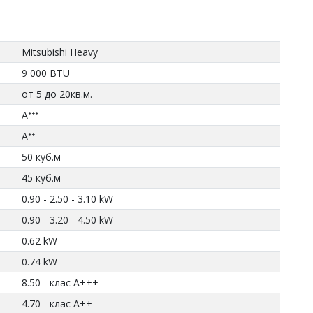
Mitsubishi Heavy
9 000 BTU
от 5 до 20кв.м.
Aᐩᐩᐩ
Aᐩᐩ
50 куб.м
45 куб.м
0.90 - 2.50 - 3.10 kW
0.90 - 3.20 - 4.50 kW
0.62 kW
0.74 kW
8.50 - клас A+++
4.70 - клас А++