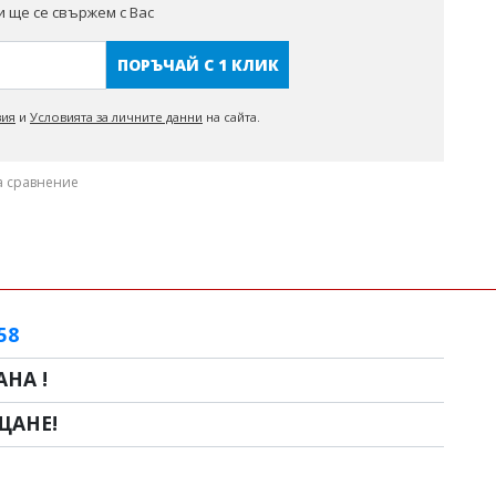
 ще се свържем с Вас
ПОРЪЧАЙ С 1 КЛИК
вия
и
Условията за личните данни
на сайта.
а сравнение
58
НА !
ЩАНЕ!