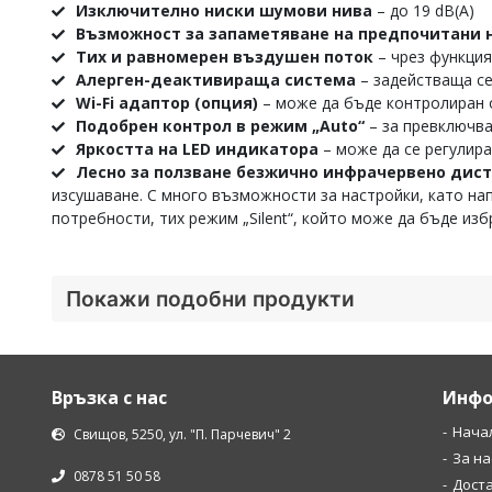
Изключително ниски шумови нива
– до 19 dB(A)
Възможност за запаметяване на предпочитани 
Тих и равномерен въздушен поток
– чрез функция
Алерген-деактивираща система
– задействаща се
Wi-Fi адаптор (опция)
– може да бъде контролиран 
Подобрен контрол в режим „Auto“
– за превключв
Яркостта на LED индикатора
– може да се регулира
Лесно за ползване безжично инфрачервено дис
изсушаване. С много възможности за настройки, като на
потребности, тих режим „Silent“, който може да бъде изб
Покажи подобни продукти
Връзка с нас
Инфо
Нача
Свищов, 5250, ул. "П. Парчевич" 2
За на
0878 51 50 58
Дост