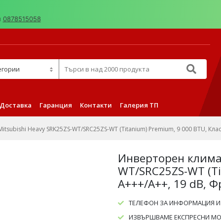
н
0878515058
д 2000 продукта
Доставка
Гаранция
Контакти
Галерия ТП
tsubishi Heavy SRK25ZS-WT/SRC25ZS-WT (Titanium) Premium, 9 000 BTU, Клас
Инверторен климат
WT/SRC25ZS-WT (Tit
A+++/A++, 19 dB, 
ТЕЛЕФОН ЗА ИНФОРМАЦИЯ И
ИЗВЪРШВАМЕ ЕКСПРЕСНИ МОН