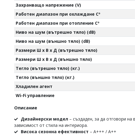
Захранващо напрежение (V)
Работен диапазон при охлаждане Cº
Работен диапазон при отопление Cº
Ниво на шум (вътрешно тяло) (dB)
Ниво на шум (външно тяло) (dB)
Размери Ш х В х Д (вътрешно тяло)
Размери Ш х В х Д (външно тяло)
Тегло (вътрешно тяло) (кг.)
Тегло (външно тяло) (кг.)
Хладилен агент
Wi-Fi управление
Описание
Дизайнерски модел
– създаден, за да отговори на 
зависимост от стила на интериора.
Висока сезонна ефективност
– A+++ / A++