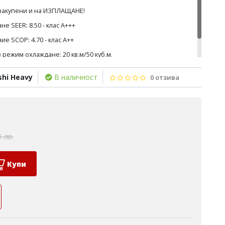
 закупени и на ИЗПЛАЩАНЕ!
е SEER: 8.50 - клас А+++
е SCOP: 4.70 - клас А++
режим охлаждане: 20 кв.м/50 куб.м.
режим отопление: 17 кв.м/45 куб.м
shi Heavy
В наличност
0 отзива
1 лв.
Купи