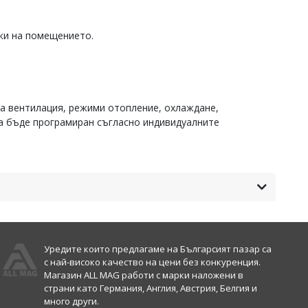
чки на помещението.
на вентилация, режими отопление, охлаждане,
да бъде програмиран съгласно индивидуалните
Уредите които предлагаме на Българсият пазар са
с най-високо качество на цени без конкуренция.
Магазин ALL MAG работи с марки наложени в
страни като Германия, Англия, Австрия, Белгия и
много други.