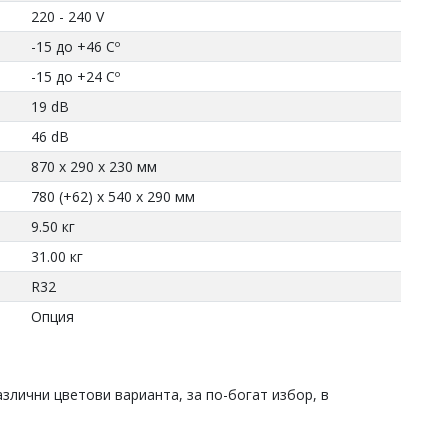
220 - 240 V
-15 до +46 Cº
-15 до +24 Cº
19 dB
46 dB
870 x 290 x 230 мм
780 (+62) x 540 x 290 мм
9.50 кг
31.00 кг
R32
Опция
азлични цветови варианта, за по-богат избор, в