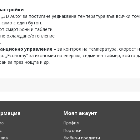
настройки
 „3D Auto“ за постигане уеднаквена температура във всички то
 само с един бутон.
от смартфони и таблети.
ане охлаждане/отопление.
.
танционно управление
– за контрол на температура, скорост 
пр. „Economy“ за икономия на енергия, седмичен таймер, който 
ран за през нощта и др.
рмация
Моят акаунт
ло
Профил
с
Поръчки
авка
Любими продукти