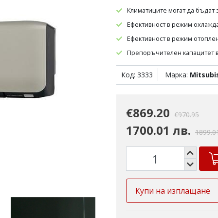
Климатиците могат да бъдат
Ефективност в режим охлаждан
Ефективност в режим отоплени
Препоръчителен капацитет в 
Препоръчителен капацитет в 
Код: 3333
Марка:
Mitsubi
€869.20
€970.95
1700.01 лв.
1899.0
Купи на изплащане