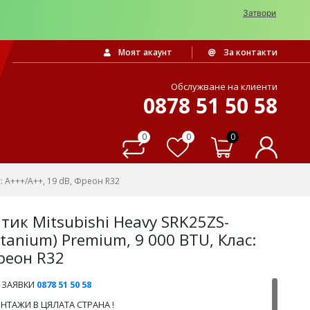
Затвори
Моят акаунт
За контакти
Обслужване на клиенти
0878 51 50 58
0
0
0
: A+++/A++, 19 dB, Фреон R32
ик Mitsubishi Heavy SRK25ZS-
anium) Premium, 9 000 BTU, Клас:
Фреон R32
 ЗАЯВКИ
0878 51 50 58
ТАЖИ В ЦЯЛАТА СТРАНА !