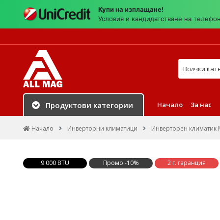
Купи на изплащане!
Условия и кандидатстване на телефо
Търси в на
Начало
За нас
Продуктови категории
Начало
Инверторни климатици
Инверторен климатик Mi
9 000 BTU
Промо -10%
2 г. гаранция