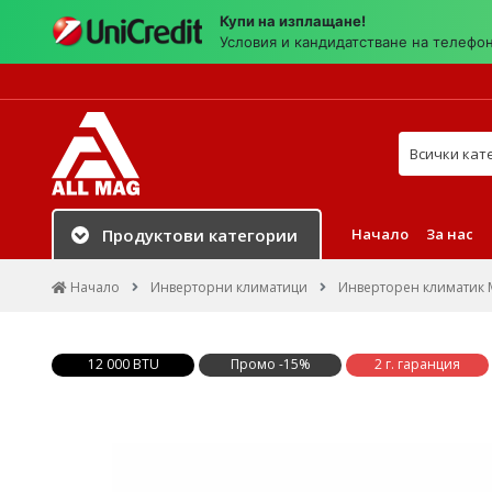
Купи на изплащане!
Условия и кандидатстване на телефо
Търси в на
Начало
За нас
Продуктови категории
Начало
Инверторни климатици
Инверторен климатик Mi
12 000 BTU
Промо -15%
2 г. гаранция