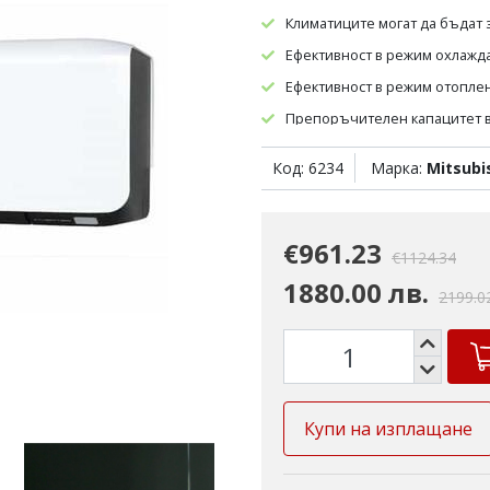
Климатиците могат да бъдат
Ефективност в режим охлаждан
Ефективност в режим отоплени
Препоръчителен капацитет в 
Препоръчителен капацитет в 
Код: 6234
Марка:
Mitsubi
€961.23
€1124.34
1880.00 лв.
2199.0
Купи на изплащане