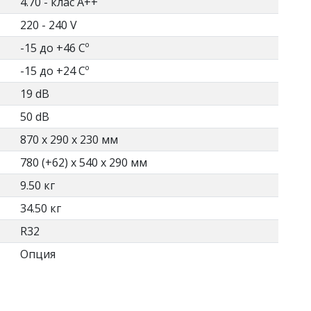
4.70 - клас А++
220 - 240 V
-15 до +46 Cº
-15 до +24 Cº
19 dB
50 dB
870 x 290 x 230 мм
780 (+62) x 540 x 290 мм
9.50 кг
34.50 кг
R32
Опция