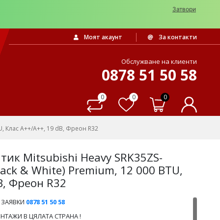
Затвори
Моят акаунт
За контакти
Обслужване на клиенти
0878 51 50 58
0
0
0
, Клас A++/A++, 19 dB, Фреон R32
ик Mitsubishi Heavy SRK35ZS-
ack & White) Premium, 12 000 BTU,
B, Фреон R32
 ЗАЯВКИ
0878 51 50 58
ТАЖИ В ЦЯЛАТА СТРАНА !