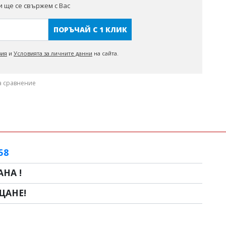
 ще се свържем с Вас
ПОРЪЧАЙ С 1 КЛИК
вия
и
Условията за личните данни
на сайта.
а сравнение
58
НА !
ЩАНЕ!