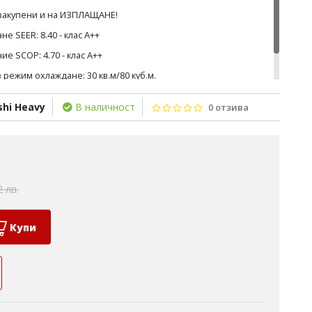
 закупени и на ИЗПЛАЩАНЕ!
е SEER: 8.40 - клас А++
е SCOP: 4.70 - клас А++
режим охлаждане: 30 кв.м/80 куб.м.
режим отопление: 28 кв.м/75 куб.м
shi Heavy
В наличност
0 отзива
2 лв.
Купи