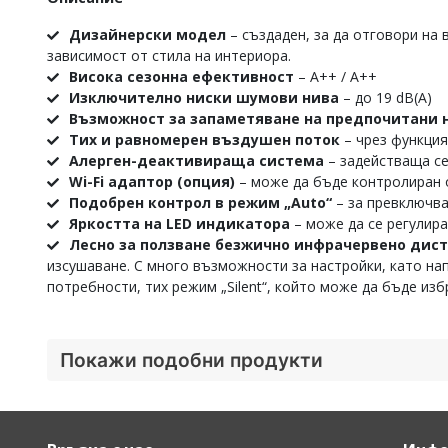
Дизайнерски модел
– създаден, за да отговори на 
зависимост от стила на интериора.
Висока сезонна ефективност
– A++ / A++
Изключително ниски шумови нива
– до 19 dB(A)
Възможност за запаметяване на предпочитани 
Тих и равномерен въздушен поток
– чрез функция
Алерген-деактивираща система
– задействаща се
Wi-Fi адаптор (опция)
– може да бъде контролиран 
Подобрен контрол в режим „Auto“
– за превключв
Яркостта на LED индикатора
– може да се регулира
Лесно за ползване безжично инфрачервено дис
изсушаване. С много възможности за настройки, като на
потребности, тих режим „Silent“, който може да бъде изб
Покажи подобни продукти