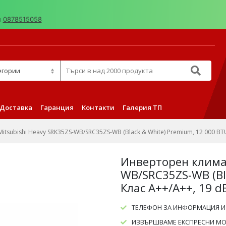
н
0878515058
д 2000 продукта
Доставка
Гаранция
Контакти
Галерия ТП
tsubishi Heavy SRK35ZS-WB/SRC35ZS-WB (Black & White) Premium, 12 000 BTU
Инверторен климат
WB/SRC35ZS-WB (Bl
Клас A++/A++, 19 d
ТЕЛЕФОН ЗА ИНФОРМАЦИЯ И
ИЗВЪРШВАМЕ ЕКСПРЕСНИ МОН