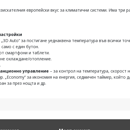
взискателния европейски вкус за климатични системи. Има три р
настройки
 „3D Auto“ за постигане уеднаквена температура във всички то
 само с един бутон.
от смартфони и таблети.
ане охлаждане/отопление.
.
танционно управление
– за контрол на температура, скорост 
пр. „Economy“ за икономия на енергия, седмичен таймер, който 
ран за през нощта и др.