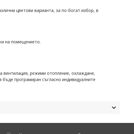
азлични цветови варианта, за по-богат избор, в
чки на помещението.
на вентилация, режими отопление, охлаждане,
да бъде програмиран съгласно индивидуалните