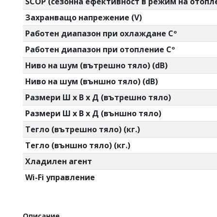
SCOP (сезонна ефективност в режим на отопл
Захранващо напрежение (V)
Работен диапазон при охлаждане Cº
Работен диапазон при отопление Cº
Ниво на шум (вътрешно тяло) (dB)
Ниво на шум (външно тяло) (dB)
Размери Ш х В х Д (вътрешно тяло)
Размери Ш х В х Д (външно тяло)
Тегло (вътрешно тяло) (кг.)
Тегло (външно тяло) (кг.)
Хладилен агент
Wi-Fi управление
Описание