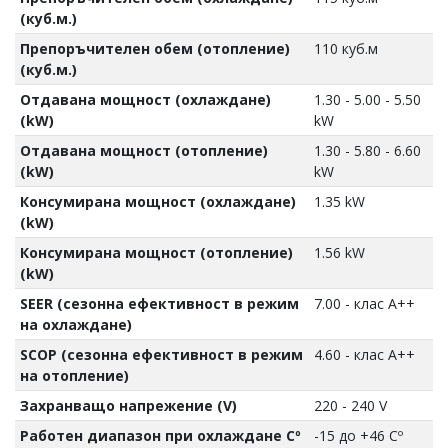
(куб.м.)
Препоръчителен обем (отопление)
110 куб.м
(куб.м.)
Отдавана мощност (охлаждане)
1.30 - 5.00 - 5.50
(kW)
kW
Отдавана мощност (отопление)
1.30 - 5.80 - 6.60
(kW)
kW
Консумирана мощност (охлаждане)
1.35 kW
(kW)
Консумирана мощност (отопление)
1.56 kW
(kW)
SEER (сезонна ефективност в режим
7.00 - клас A++
на охлаждане)
SCOP (сезонна ефективност в режим
4.60 - клас A++
на отопление)
Захранващо напрежение (V)
220 - 240 V
Работен диапазон при охлаждане Cº
-15 до +46 Cº