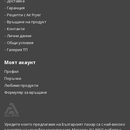
Доставка
Гаранция
Рецепти с Air Fryer
Връщане на продукт
Контакти
Лични данни
Общи условия
Галерия ТП
Моят акаунт
Профил
Поръчки
Любими продукти
Формуляр за връщане
Уредите които предлагаме на Българсият пазар са с най-високо
качество на цени без конкуренция. Магазин ALL MAG работи с