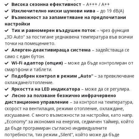
Висока сезонна ефективност
– A+++ / A++
Изключително ниски шумови нива
– до 19 dB(A)
Възможност за запаметяване на предпочитани
настройки
Тих и равномерен въздушен поток
– чрез функция
„3D Auto“ за постигане уеднаквена температура във всички
точки на помещението.
Алерген-деактивираща система
– задействаща се
само с един бутон.
Wi-Fi адаптор (опция)
– може да бъде контролиран от
смартфони и таблети.
Подобрен контрол в режим „Auto“
– за превключване
охлаждане/отопление.
Яркостта на LED индикатора
– може да се регулира.
Лесно за ползване безжично инфрачервено
дистанционно управление
– за контрол на температура,
скорост на вентилация, режими отопление, охлаждане,
изсушаване. С много възможности за настройки, като напр.
„Economy“ за икономия на енергия, седмичен таймер, който
да бъде програмиран съгласно индивидуалните
потребности, тих режим „Silent“, който може да бъде