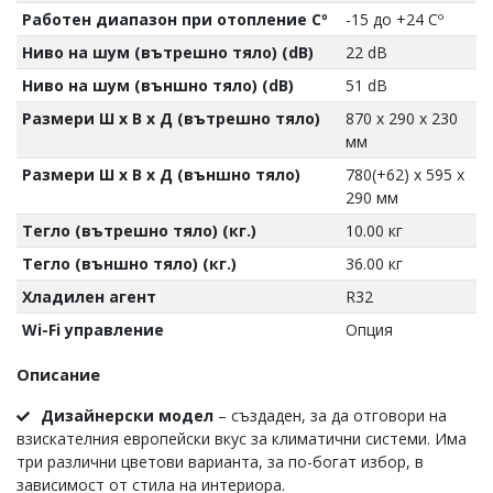
Работен диапазон при отопление Cº
-15 до +24 Cº
Ниво на шум (вътрешно тяло) (dB)
22 dB
Ниво на шум (външно тяло) (dB)
51 dB
Размери Ш х В х Д (вътрешно тяло)
870 x 290 x 230
мм
Размери Ш х В х Д (външно тяло)
780(+62) x 595 x
290 мм
Тегло (вътрешно тяло) (кг.)
10.00 кг
Тегло (външно тяло) (кг.)
36.00 кг
Хладилен агент
R32
Wi-Fi управление
Опция
Описание
Дизайнерски модел
– създаден, за да отговори на
взискателния европейски вкус за климатични системи. Има
три различни цветови варианта, за по-богат избор, в
зависимост от стила на интериора.