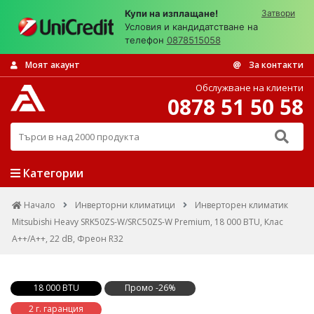
Купи на изплащане!
Затвори
Условия и кандидатстване на
телефон
0878515058
Моят акаунт
За контакти
Обслужване на клиенти
0878 51 50 58
Търси в над 2000 продукта
Категории
Начало
Инверторни климатици
Инверторен климатик
Mitsubishi Heavy SRK50ZS-W/SRC50ZS-W Premium, 18 000 BTU, Клас
A++/A++, 22 dB, Фреон R32
18 000 BTU
Промо -26%
2 г. гаранция