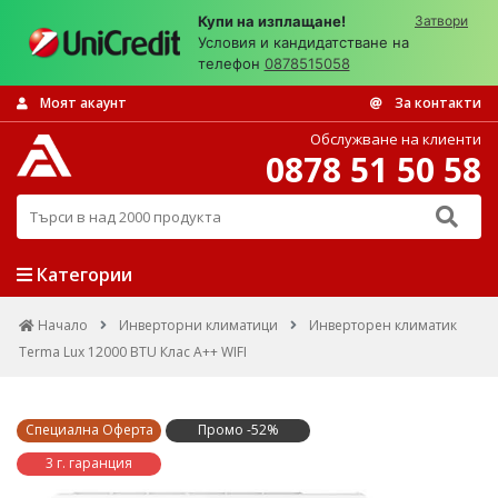
Купи на изплащане!
Затвори
Условия и кандидатстване на
телефон
0878515058
Моят акаунт
За контакти
Обслужване на клиенти
0878 51 50 58
Търси в над 2000 продукта
Категории
Начало
Инверторни климатици
Инверторен климатик
Terma Lux 12000 BTU Клас А++ WIFI
Специална Оферта
Промо -52%
3 г. гаранция