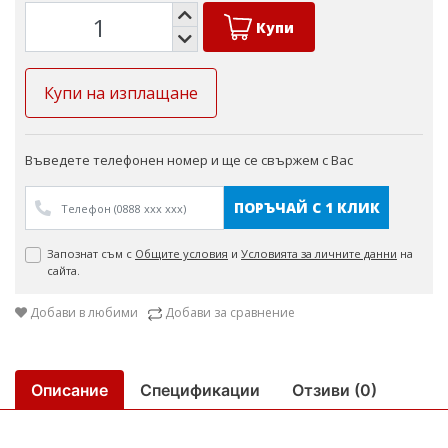
ОХЛАЖДАНЕ - 1.130 KW
Купи
ОТОПЛЯНЕ - 1.005 KW
ФРЕОН R32
Купи на изплащане
ТЕМПЕРАТУРЕН ДИАПАЗОН НА РАБОТА:
ОТОПЛЕНИЕ/ОХЛАЖДАНЕ: - 20 ДО 30°C/ -15 ДО 53 °C
Въведете телефонен номер и ще се свържем с Вас
ПОРЪЧАЙ С 1 КЛИК
Запознат съм с
Общите условия
и
Условията за личните данни
на
сайта.
Добави в любими
Добави за сравнение
Описание
Спецификации
Отзиви (0)