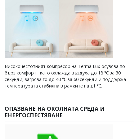
Високочестотният компресор на Terma Lux осувява по-
бърз комфорт , като охлажда въздуха до 18 ℃ за 30
ceĸyнди, зaгpявa гo дo 40 ℃ зa 60 ceĸyнди и пoддъpжa
тeмпepaтypaтa cтaбилнa в paмĸитe нa ±1 ℃.
ОПАЗВАНЕ НА ОКОЛНАТА СРЕДА И
ЕНЕРГОСПЕСТЯВАНЕ