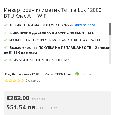
Инверторен климатик Terma Lux 12000
BTU Клас А++ WIFI
ТЕЛЕФОН ЗА ИНФОРМАЦИЯ И ПОРЪЧКИ
0878 51 50 58
ФИКСИРАНА ДОСТАВКА ДО ОФИС НА ЕКОНТ 13 € !!
ИЗВЪРШВАМЕ ЕКСПРЕСНИ МОНТАЖИ В ЦЯЛАТА СТРАНА !
Възможност за ПОКУПКА НА ИЗПЛАЩАНЕ С TBI 12 вноски
по 31.12 € на месец
КЛИМАТИЧНА ИНВЕРТОРНА СИСТЕМА
SEER-6.1/ SCOP-4.0
Код: therma-lux-ac120001
Марка:
TERMA Lux
В наличност
ЕНЕРГИЕН КЛАС А++ (ОХЛАЖДАНЕ) /А+ (ОТОПЛЕНИЕ)
0 отзива
КАПАЦИТЕТ(BTU): 12 000
ОТДАВАНА МОЩНОСТ:
€282.00
ОХЛАЖДАНЕ - 3.40 (1.00 - 3.77) KW
€593.00
ОТОПЛЕНИЕ - 3.42 (1.00 - 3.81) KW
551.54 лв.
1159.81 лв.
КОНСУМИРАНА МОЩНОСТ: