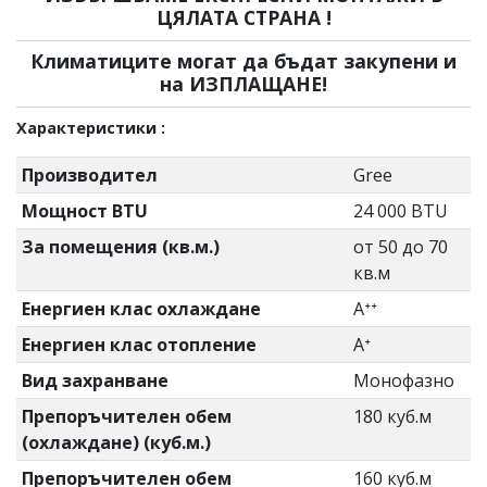
ЦЯЛАТА СТРАНА !
Климатиците могат да бъдат закупени и
на ИЗПЛАЩАНЕ!
Характеристики :
Производител
Gree
Мощност BTU
24 000 BTU
За помещения (кв.м.)
от 50 до 70
кв.м
Енергиен клас охлаждане
Aᐩᐩ
Енергиен клас отопление
Aᐩ
Вид захранване
Монофазно
Препоръчителен обем
180 куб.м
(охлаждане) (куб.м.)
Препоръчителен обем
160 куб.м