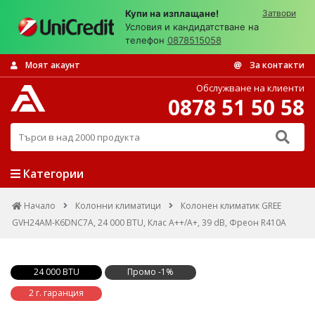
Купи на изплащане!
Затвори
Условия и кандидатстване на
телефон
0878515058
Моят акаунт
За контакти
Обслужване на клиенти
0878 51 50 58
Търси в над 2000 продукта
Категории
Начало
Колонни климатици
Колонен климатик GREE
GVH24AM-K6DNC7A, 24 000 BTU, Клас А++/А+, 39 dB, Фреон R410A
24 000 BTU
Промо -1%
2 г. гаранция