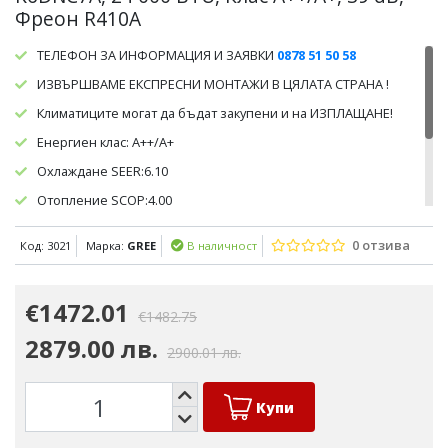
Фреон R410A
ТЕЛЕФОН ЗА ИНФОРМАЦИЯ И ЗАЯВКИ
0878 51 50 58
ИЗВЪРШВАМЕ ЕКСПРЕСНИ МОНТАЖИ В ЦЯЛАТА СТРАНА !
Климатиците могат да бъдат закупени и на ИЗПЛАЩАНЕ!
Енергиен клас: А++/А+
Охлаждане SEER:6.10
Отопление SCOP:4.00
Препоръчителен капацитет в режим
0 отзива
Код: 3021
Марка:
GREE
В наличност
охлаждане:70кв.м./180куб.м.
Препоръчителен капацитет в режим
отопление:60кв.м./160куб.м
€1472.01
€1482.75
2879.00 лв.
2900.01 лв.
Купи