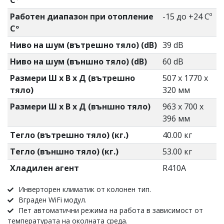
Cº
Работен диапазон при отопление
-15 до +24 Cº
Cº
Ниво на шум (вътрешно тяло) (dB)
39 dB
Ниво на шум (външно тяло) (dB)
60 dB
Размери Ш х В х Д (вътрешно
507 x 1770 x
тяло)
320 мм
Размери Ш х В х Д (външно тяло)
963 x 700 x
396 мм
Тегло (вътрешно тяло) (кг.)
40.00 кг
Тегло (външно тяло) (кг.)
53.00 кг
Хладилен агент
R410А
Инверторен климатик от колонен тип.
Вграден WiFi модул.
Пет автоматични режима на работа в зависимост от
температурата на околната среда.