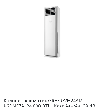
Колонен климатик GREE GVH24AM-
K6DNC7A, 24 000 BTU, Клас А++/А+, 39 dB,