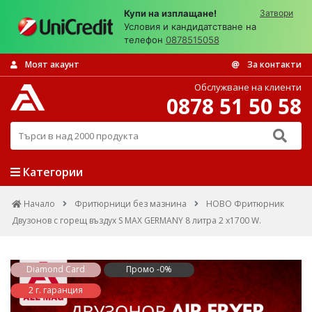
Купи на изплащане!
Затвори
Условия и кандидатстване на
телефон
0878515058
Моят акаунт
За контакти
Обслужване на клиенти
0878 51 50 58
Търси в над 2000 продукта
Категории
Начало
Фритюрници без мазнина
НОВО Фритюрник
Двyзoнoв с горещ въздух S MAX GERMANY 8 литра 2 х1700 W.
Diamond Card
Промо -0%
2 г. гаранция