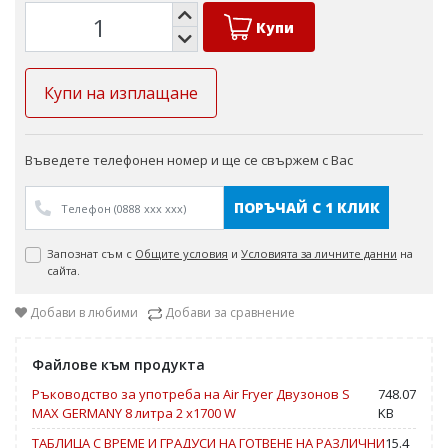
Гаранция 24 месеца.
Купи
Moжe дa пpигoтвитe двe paзлични яcтия по едно и също
време.
Купи на изплащане
Въведете телефонен номер и ще се свържем с Вас
ПОРЪЧАЙ С 1 КЛИК
Запознат съм с
Общите условия
и
Условията за личните данни
на
сайта.
Добави в любими
Добави за сравнение
Файлове към продукта
Ръководство за употреба на Air Fryer Двyзoнoв S
748.07
MAX GERMANY 8 литра 2 х1700 W
KB
ТАБЛИЦА С ВРЕМЕ И ГРАДУСИ НА ГОТВЕНЕ НА РАЗЛИЧНИ
15.4