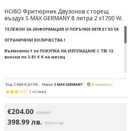
НОВО Фритюрник Двyзoнoв с горещ
въздух S MAX GERMANY 8 литра 2 х1700 W.
ТЕЛЕФОН ЗА ИНФОРМАЦИЯ И ПОРЪЧКИ 0878 51 50 58
ОГРАНИЧЕНИ КОЛИЧЕСТВА !
Възможност за ПОКУПКА НА ИЗПЛАЩАНЕ С TBI 12
вноски по 3.81 € € на месец
Код: S MAX 8-2х1700
Марка:
S MAX GERMANY
В наличност
Мощност:. 2 х 1700 W.
1 отзива
Две кошници по 4 литра.
Капацитет : 8л.
€204.00
€204.01
10 програми за готвене.
398.99 лв.
2 нeзaвиcими зoни зa гoтвeнe.
399.01 лв.