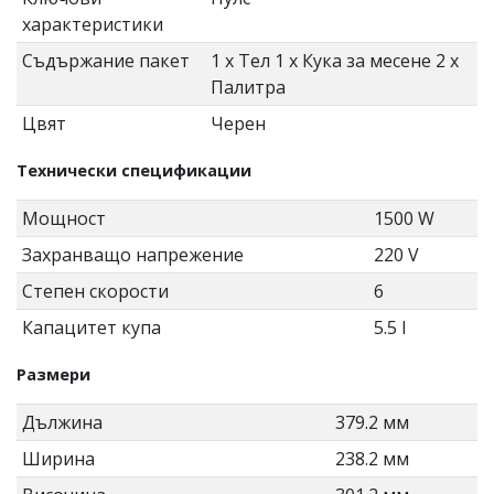
характеристики
Съдържание пакет
1 x Тел 1 x Кука за месене 2 x
Палитра
Цвят
Черен
Технически спецификации
Мощност
1500 W
Захранващо напрежение
220 V
Степен скорости
6
Капацитет купа
5.5 l
Размери
Дължина
379.2 мм
Ширина
238.2 мм