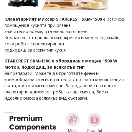
Планетарният миксер STARCREST SKM-1500
е истински
помощник в кухнята при рязане
значително време, отделено за готвене.
Компактен, с първокласни покрития и модерен дизайн,
този робот е проектиран да
подходящ за всеки тип кухня.
STARCREST SKM-1500 е оборудван с мощен 1500 W
мотор, подходящ за всякакъв тип
на препарати. Можете да приготвяте фини и
кремообразни смеси, но и теста с по-гъста консистенция
гъста, която изисква месене. Благодарение на своето
планетарно движение, роботът ще смесва, бие и
идеално омесва всякакъв вид съставки.