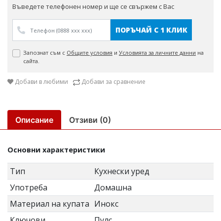
Въведете телефонен номер и ще се свържем с Вас
ПОРЪЧАЙ С 1 КЛИК
Запознат съм с
Общите условия
и
Условията за личните данни
на
сайта.
Добави в любими
Добави за сравнение
Описание
Отзиви (0)
Основни характеристики
Тип
Кухнески уред
Употреба
Домашна
Материал на купата
Инокс
Ключови
Пулс