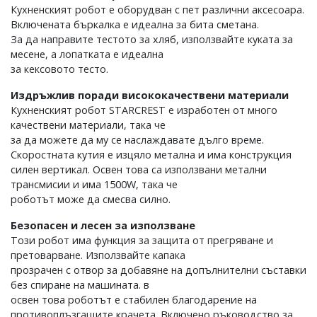
Кухненският робот е оборудван с пет различни аксесоара.
Включената бъркалка е идеална за бита сметана.
За да направите тестото за хляб, използвайте куката за
месене, а лопатката е идеална
за кексовото тесто.
Издръжлив поради висококачествени материали
Кухненският робот STARCREST е изработен от много
качествени материали, така че
за да можете да му се наслаждавате дълго време.
Скоростната кутия е изцяло метална и има конструкция
силен вертикал. Освен това са използвани метални
трансмисии и има 1500W, така че
роботът може да смесва силно.
Безопасен и лесен за използване
Този робот има функция за защита от прегряване и
претоварване. Използвайте капака
прозрачен с отвор за добавяне на допълнителни съставки
без спиране на машината. в
освен това роботът е стабилен благодарение на
противоплъзгащите крачета. Включено ръководство за