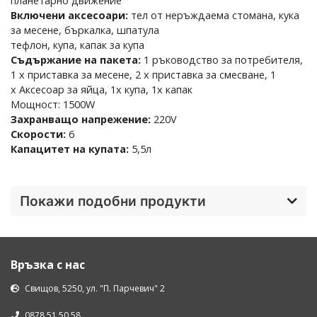
планетарно движение
Включени аксесоари:
тел от неръждаема стомана, кука
за месене, бъркалка, шпатула
тефлон, купа, капак за купа
Съдържание на пакета:
1 ръководство за потребителя,
1 x приставка за месене, 2 x приставка за смесване, 1
x Аксесоар за яйца, 1x купа, 1x капак
Мощност: 1500W
Захранващо напрежение:
220V
Скорости:
6
Капацитет на купата:
5,5л
Покажи подобни продукти
Връзка с нас
Свищов, 5250, ул. "П. Парчевич" 2
0878 51 50 58