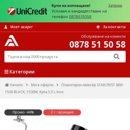
Купи на изплащане!
Затвори
Условия и кандидатстване на
телефон
0878515058
Моят акаунт
За контакти
Обслужване на клиенти
0878 51 50 58
Търси в над 2000 продукта
Категории
Начало
Мега оферти
Планетарен миксер STARCREST SKM-
1500 BLACK, 1500W, Купа 5.5 L Inox
Промо -44%
2 г. гаранция