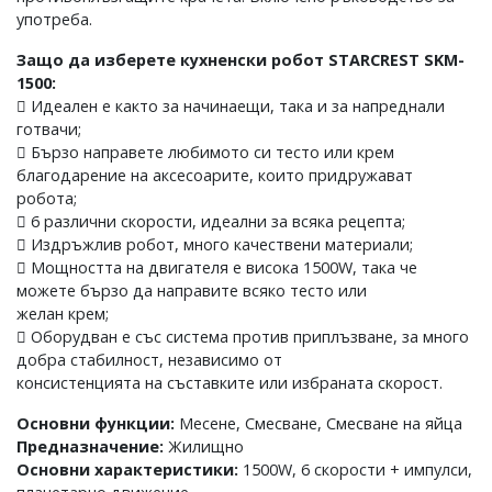
употреба.
Защо да изберете кухненски робот STARCREST SKM-
1500:
 Идеален е както за начинаещи, така и за напреднали
готвачи;
 Бързо направете любимото си тесто или крем
благодарение на аксесоарите, които придружават
робота;
 6 различни скорости, идеални за всяка рецепта;
 Издръжлив робот, много качествени материали;
 Мощността на двигателя е висока 1500W, така че
можете бързо да направите всяко тесто или
желан крем;
 Оборудван е със система против приплъзване, за много
добра стабилност, независимо от
консистенцията на съставките или избраната скорост.
Основни функции:
Месене, Смесване, Смесване на яйца
Предназначение:
Жилищно
Основни характеристики:
1500W, 6 скорости + импулси,