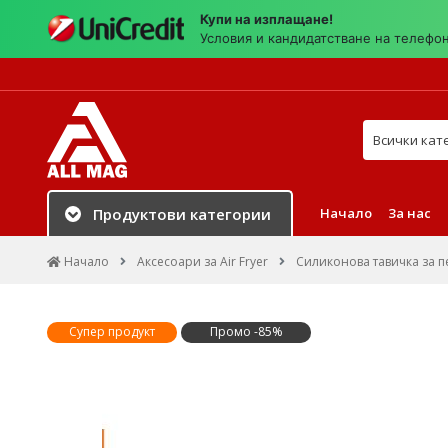
Купи на изплащане!
Условия и кандидатстване на телефо
Търси в на
Начало
За нас
Продуктови категории
Начало
Аксесоари за Air Fryer
Силиконова тавичка за пе
Супер продукт
Промо -85%