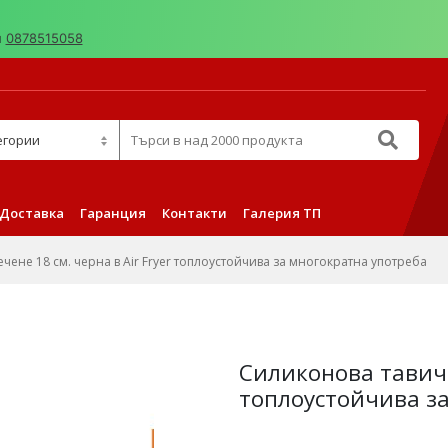
н
0878515058
д 2000 продукта
Доставка
Гаранция
Контакти
Галерия ТП
чене 18 см. черна в Air Fryer топлоустойчива за многократна употреба
Силиконова тавичка
топлоустойчива з