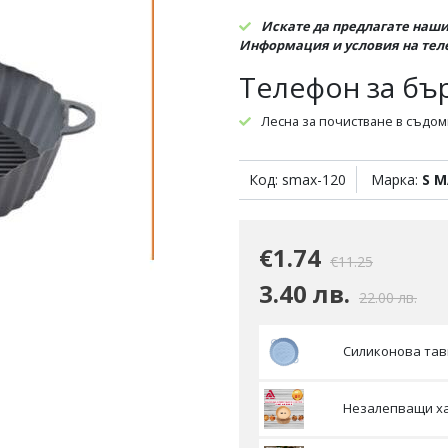
Искате да предлагате нашит
Информация и условия на те
Телефон за бъ
Лесна за почистване в съдо
Предпазва уреда
Код: smax-120
Предназначена за многократ
Марка:
S 
Спестява време
€1.74
€11.25
3.40 лв.
22.00 лв.