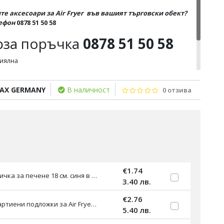
е аксесоари за Air Fryer във вашият търговски обект?
лефон
0878 51 50 58
рза поръчка
0878 51 50 58
миялна
на употреба
MAX GERMANY
В наличност
0 отзива
€1.74
Силиконова тавичка за печене 18 см. синя в Air Fryer топлоустойчива за многократна употреба
3.40 лв.
€2.76
Незалепващи хартиени подложки за Air Fryer размер 16-18 см 100 бр
5.40 лв.