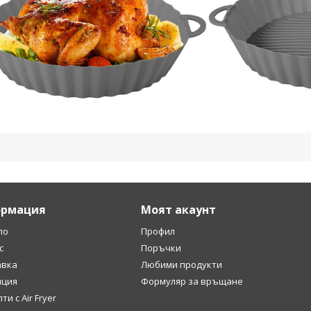
рмация
Моят акаунт
ло
Профил
с
Поръчки
авка
Любими продукти
нция
Формуляр за връщане
ти с Air Fryer