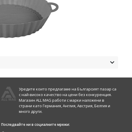
Уредите които предлагаме на Българсият пазар са
с най-високо качество на цени без конкуренция.
Магазин ALL MAG работи с марки наложени в
страни като Германия, Англия, Австрия, Белгия и
много други.
Последвайте ни в социалните мрежи: