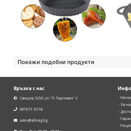
Покажи подобни продукти
Връзка с нас
Инфо
Нача
Свищов, 5250, ул. "П. Парчевич" 2
За на
0878 51 50 58
Дост
Гара
sales@allmag.bg
Рецеп