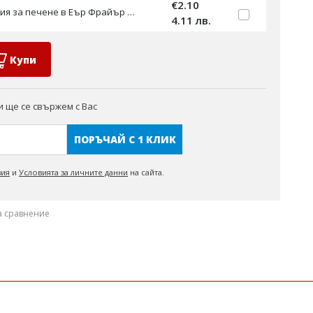
€2.10
Квадратна Хартия за печене в Еър Фрайър Air Fryer 22 см
4.11 лв.
Купи
 ще се свържем с Вас
ПОРЪЧАЙ С 1 КЛИК
вия
и
Условията за личните данни
на сайта.
а сравнение