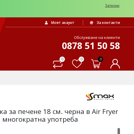
Затвори
Моят акаунт
За контакти
Обслужване на клиенти
0878 51 50 58
0
0
0
 за печене 18 см. черна в Air Fryer
а многократна употреба