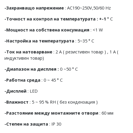
-Захранващо напрежение
: AC190~250V,50/60 Hz
-Точност на контрол на температурата : +-1
° C
-Мощност на собствена консумация
: <1 W
-Настройка на температурата
: 5~35 ° C
-Ток на натоварване
: 2 А ( резистивен товар ) , 1 А (
индуктивен товар)
-Диапазон на дисплея :
0 ~50 ° C
-Работна среда
: 0 ~ 45 ° C
-Дисплей
: LED
-Влажност
: 5 ~ 95 % RH ( без кондензация )
-Разстояние между монтажните отвори
: 60 мм
-Степен на защита
: IP 30