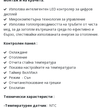
монтаж и на крачета.
Използва интелигентен LED контролер за цифров
дисплей
Микрокомпютърна технология за управление
Използва топлопроводимостта на тръбите от чиста
мед, за да затопли вътрешната среда по-ефективно и
бързо, спестявайки използваната енергия за отопление.
Контролен панел :
Охлаждане
Отопление
Отчита стайна температура
Показва настройките на температурата
Таймер Вкл/Изкл
Режим - Сън
Отчитане/показване на грешки
Ел.клапан
Технически характеристи :
-Температурен датчик
: NTC