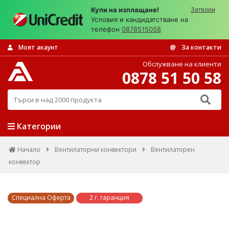
Купи на изплащане!
Затвори
Условия и кандидатстване на
телефон
0878515058
Моят акаунт
За контакти
Обслужване на клиенти
0878 51 50 58
Търси в над 2000 продукта
Категории
Начало
Вентилаторни конвектори
Вентилаторен
конвектор
Специална Оферта
2 г. гаранция