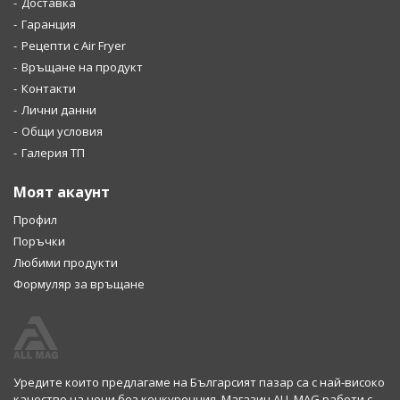
Доставка
Гаранция
Рецепти с Air Fryer
Връщане на продукт
Контакти
Лични данни
Общи условия
Галерия ТП
Моят акаунт
Профил
Поръчки
Любими продукти
Формуляр за връщане
Уредите които предлагаме на Българсият пазар са с най-високо
качество на цени без конкуренция. Магазин ALL MAG работи с