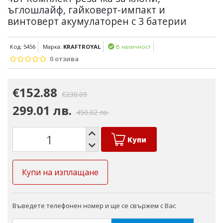
ъглошлайф, гайковерт-импакт и
винтоверт акумулаторен с 3 батерии
Код: 5456
Марка:
KRAFTROYAL
В наличност
0 отзива
€152.88
€230.09
299.01 лв.
450.02 лв.
Купи
Купи на изплащане
Въведете телефонен номер и ще се свържем с Вас