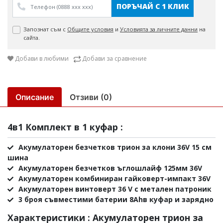
ПОРЪЧАЙ С 1 КЛИК
Запознат съм с
Общите условия
и
Условията за личните данни
на
сайта.
Добави в любими
Добави за сравнение
Описание
Отзиви (0)
4в1 Комплект в 1 куфар :
Акумулаторен безчетков трион за клони 36V 15 см
шина
Акумулаторен безчетков ъглошлайф 125мм 36V
Акумулаторен комбиниран гайковерт-импакт 36V
Акумулаторен винтоверт 36 V с метален патроник
3 броя съвместими батерии 8Ahв куфар и зарядно
Характеристики : Акумулаторен трион за