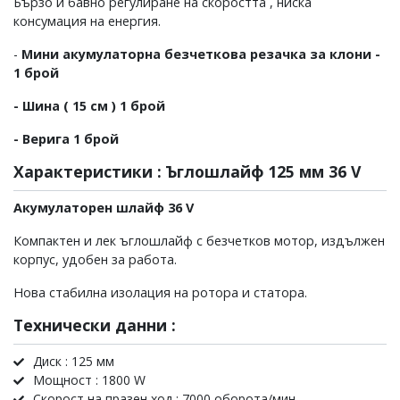
Бързо и бавно регулиране на скоростта , ниска
консумация на енергия.
-
Мини акумулаторна безчеткова резачка за клони -
1 брой
- Шина ( 15 см ) 1 брой
- Верига 1 брой
Характеристики : Ъглошлайф 125 мм 36 V
Акумулаторен шлайф 36 V
Компактен и лек ъглошлайф с безчетков мотор, издължен
корпус, удобен за работа.
Нова стабилна изолация на ротора и статора.
Технически данни :
Диск : 125 мм
Мощност : 1800 W
Скорост на празен ход : 7000 оборота/мин.