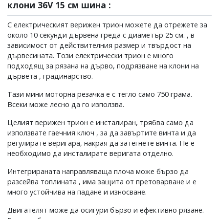
клони 36V 15 см шина :
С електрическият верижен трион можете да отрежете за
около 10 секунди дървена греда с диаметър 25 см. , в
зависимост от действителния размер и твърдост на
дървесината. Този електрически трион е много
подходящ за рязана на дърво, подрязване на клони на
дървета , градинарство.
Тази мини моторна резачка е с тегло само 750 грама.
Всеки може лесно да го използва.
Целият верижен трион е инсталиран, трябва само да
използвате гаечния ключ , за да завъртите винта и да
регулирате веригара, накрая да затегнете винта. Не е
необходимо да инсталирате веригата отделно.
Интегрираната направляваща плоча може бързо да
разсейва топлината , има защита от претоварване и е
много устойчива на падане и износване.
Двигателят може да осигури бързо и ефективно рязане.