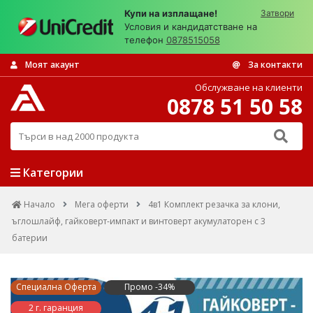
Купи на изплащане!
Затвори
Условия и кандидатстване на
телефон
0878515058
Моят акаунт
За контакти
Обслужване на клиенти
0878 51 50 58
Търси в над 2000 продукта
Категории
Начало
Мега оферти
4в1 Комплект резачка за клони,
ъглошлайф, гайковерт-импакт и винтоверт акумулаторен с 3
батерии
Специална Оферта
Промо -34%
2 г. гаранция