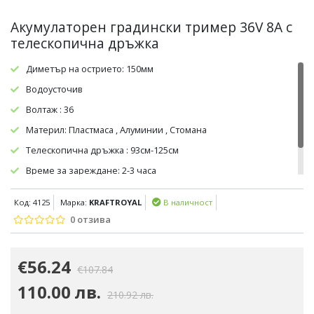
Акумулаторен градински тример 36V 8A с
телескопична дръжка
Диметър на острието: 150мм
Водоусточив
Волтаж : 36
Материл: Пластмаса , Алуминии , Стомана
Телескопична дръжка : 93см-125см
Време за зареждане: 2-3 часа
Време на работа: 4-5 часа
Код: 4125
Марка:
KRAFTROYAL
В наличност
0 отзива
€56.24
€107.84
110.00 лв.
210.92 лв.