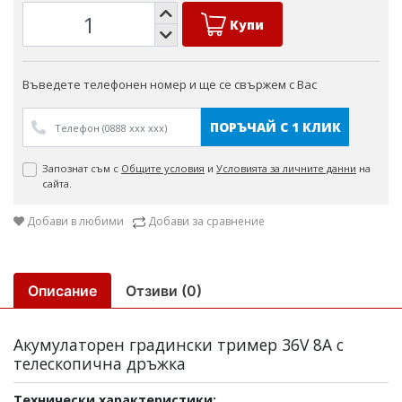
Купи
Въведете телефонен номер и ще се свържем с Вас
ПОРЪЧАЙ С 1 КЛИК
Запознат съм с
Общите условия
и
Условията за личните данни
на
сайта.
Добави в любими
Добави за сравнение
Описание
Отзиви (0)
Акумулаторен градински тример 36V 8A с
телескопична дръжка
Технически характеристики: