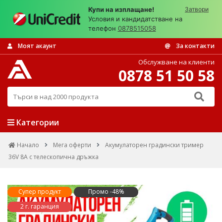
Купи на изплащане!
Затвори
Условия и кандидатстване на
телефон
0878515058
Моят акаунт
За контакти
Обслужване на клиенти
0878 51 50 58
Търси в над 2000 продукта
Категории
Начало
Мега оферти
Акумулаторен градински тример
36V 8A с телескопична дръжка
Супер продукт
Промо -48%
2 г. гаранция