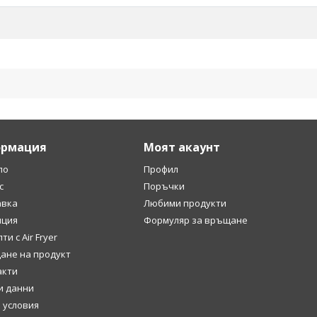
рмация
Моят акаунт
ло
Профил
с
Поръчки
авка
Любими продукти
нция
Формуляр за връщане
ти с Air Fryer
ане на продукт
акти
и данни
 условия