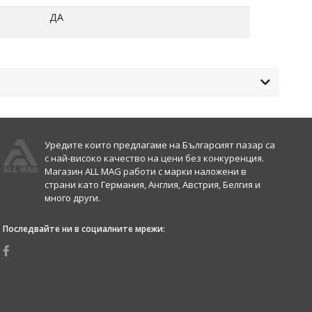
ДА
Уредите които предлагаме на Българсият пазар са
с най-високо качество на цени без конкуренция.
Магазин ALL MAG работи с марки наложени в
страни като Германия, Англия, Австрия, Белгия и
много други.
Последвайте ни в социалните мрежи: