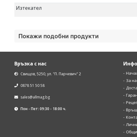
Изтекател
Покажи подобни продукти
Връзка с нас
Инфо
Нача
Свищов, 5250, ул. "П. Парчевич" 2
За на
0878 51 50 58
Дост
Гара
sales@allmag.bg
Рецеп
Пон - Пет: 09:30 - 18:00 ч.
Връщ
Конт
Личн
Общи