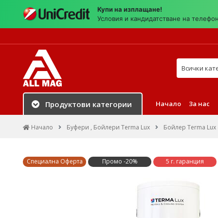
Купи на изплащане!
Условия и кандидатстване на телефо
Търси в на
Начало
За нас
Продуктови категории
Начало
Буфери , Бойлери Terma Lux
Бойлер Terma Lux
Специална Оферта
Промо -20%
5 г. гаранция