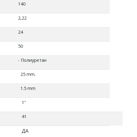
140
2,22
24
50
- Полиуретан
25 mm.
1.5 mm
1"
41
ДА