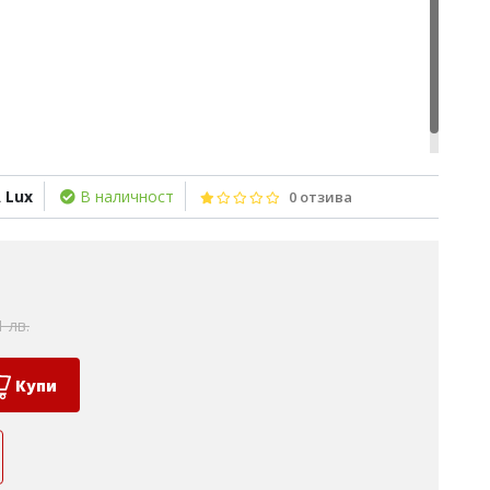
 Lux
В наличност
0 отзива
1 лв.
Купи