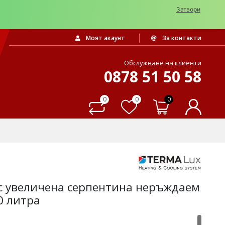
Затвори
Моят акаунт
За контакти
Обслужване на клиенти
0878 51 50 58
0
0
0
 с увеличена серпентина неръждаем
0 литра