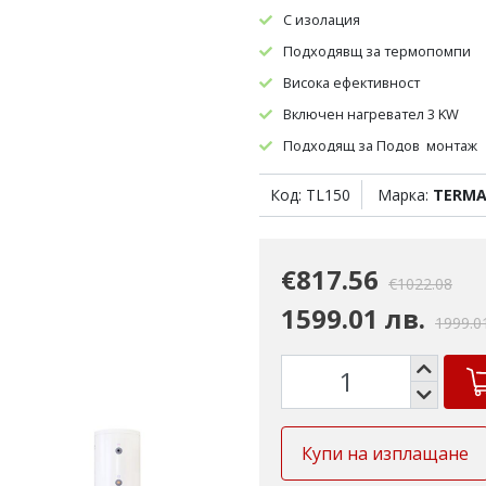
С изолация
Подходявщ за термопомпи
Висока ефективност
Включен нагревател 3 KW
Подходящ за Подов монтаж
Код: TL150
Марка:
TERMA
€817.56
€1022.08
1599.01 лв.
1999.0
Купи на изплащане