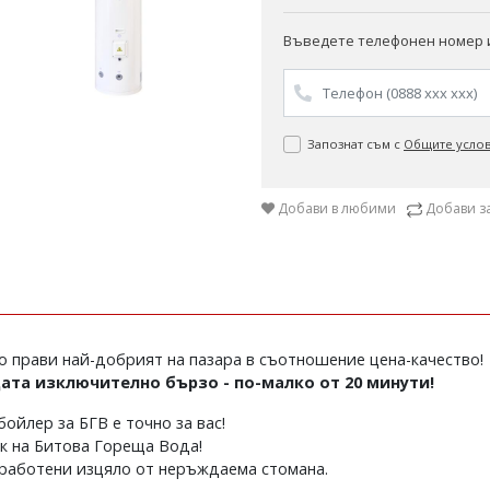
Въведете телефонен номер и
Запознат съм с
Общите усло
Добави в любими
Добави з
о прави най-добрият на пазара в съотношение цена-качество!
ата изключително бързо - по-малко от 20 минути!
ойлер за БГВ е точно за вас!
к на Битова Гореща Вода!
работени изцяло от неръждаема стомана.