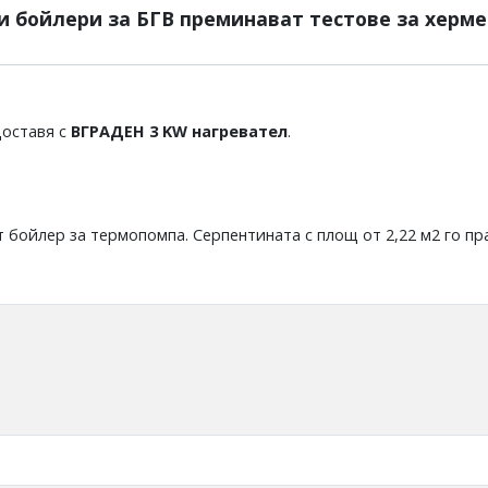
и бойлери за БГВ преминават тестове за херме
доставя с
ВГРАДЕН
3 KW нагревател
.
т бойлер за термопомпа. Серпентината с площ от 2,22 м2 го п