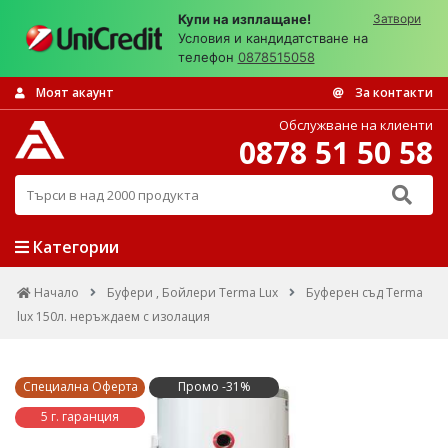
Купи на изплащане!
Затвори
Условия и кандидатстване на
телефон
0878515058
Моят акаунт
За контакти
Обслужване на клиенти
0878 51 50 58
Търси в над 2000 продукта
Категории
Начало
Буфери , Бойлери Terma Lux
Буферен съд Terma
lux 150л. неръждаем с изолация
Специална Оферта
Промо -31%
5 г. гаранция