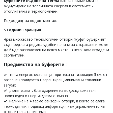
Буферните съдове на Terma lux
са незаменими за
акумулиране на топлинната енергия в системите -
отоплителни и термопомпени.
Подходящ за подов монтаж.
5 Години Гаранция
Чрез множество технологични отвори (муфи) буферният
съд предлага редица удобни начини за свързване и може
да бъде разположен на всяко място.
В него няма вградени
серпентини.
Предимства на буферите
:
те са енергоспестяващи - притежават изолация 5 см. от
разпенен полиуретан, гарантиращ минимални топлинни
загуби;
дълъг живот, благодарение на водосъдържателя,
произведен от неръждаема стомана.
наличие на 4 термо-сензорни отвори, в които се слага
термодатчик, подаващ информация към управлението на
отоплителната система;