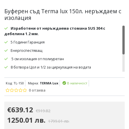
Буферен съд Terma lux 150л. неръждаем с
изолация
Изработени от неръждаема стомана SUS 304 с
дебелина 1.2 мм.
5 Години Гаранция
Енергоспестяващ
5 см изолация от полиуретан
8 ботвора Цол и 1/2 за циркулация на водата
4 отвори на 1/2 за датчик
Код: TL-150
Марка:
TERMA Lux
В наличност
1 отвор на 1/2 за Безвъздушител
0 отзива
1 отвор на 1/2 за Изтекател
€639.12
€919.82
1250.01 лв.
1799.01 лв.