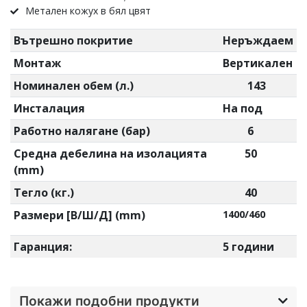
Метален кожух в бял цвят
Вътрешно покритие
Неръждаем
Монтаж
Вертикален
Номинален обем (л.)
143
Инсталация
На под
Работно налягане (бар)
6
Средна дебелина на изолацията
50
(mm)
Тегло (кг.)
40
Размери [В/Ш/Д] (mm)
1400/460
Гаранция:
5 години
Покажи подобни продукти