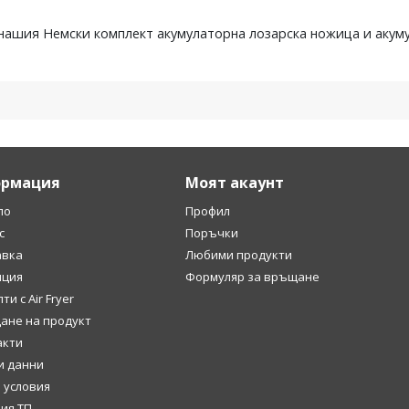
 нашия Немски комплект aкумулаторна лозарска ножица и aкуму
рмация
Моят акаунт
ло
Профил
с
Поръчки
авка
Любими продукти
нция
Формуляр за връщане
ти с Air Fryer
ане на продукт
акти
и данни
 условия
ия ТП