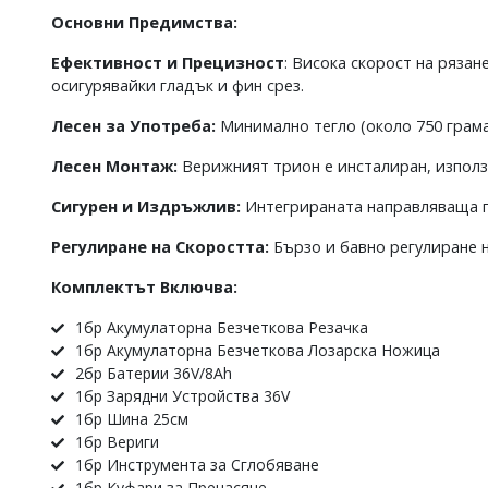
Основни Предимства:
Ефективност и Прецизност
: Висока скорост на ряза
осигурявайки гладък и фин срез.
Лесен за Употреба:
Минимално тегло (около 750 грама
Лесен Монтаж:
Верижният трион е инсталиран, използв
Сигурен и Издръжлив:
Интегрираната направляваща пл
Регулиране на Скоростта:
Бързо и бавно регулиране н
Комплектът Включва:
1бр Акумулаторна Безчеткова Резачка
1бр Акумулаторна Безчеткова Лозарска Ножица
2бр Батерии 36V/8Ah
1бр Зарядни Устройства 36V
1бр Шина 25см
1бр Вериги
1бр Инструмента за Сглобяване
1бр Куфари за Пренасяне