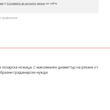
вия
и
Условията за личните данни
на сайта.
а сравнение
а лозарска ножица. С максимален диаметър на рязане от
образни градинарски нужди.