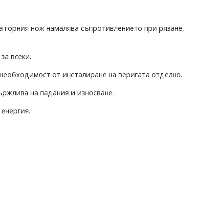
на горния нож намалява съпротивлението при рязане,
за всеки.
з необходимост от инсталиране на веригата отделно.
ържлива на падания и износване.
 енергия.