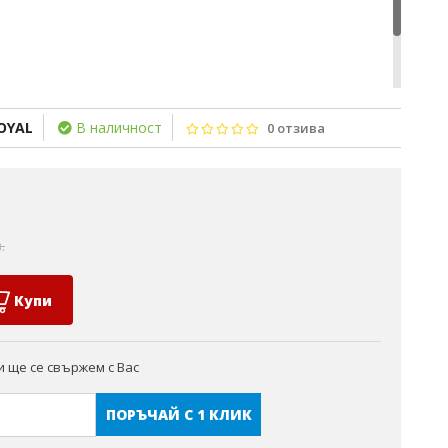
не
OYAL
В наличност
0 отзива
.
Купи
 ще се свържем с Вас
ПОРЪЧАЙ С 1 КЛИК