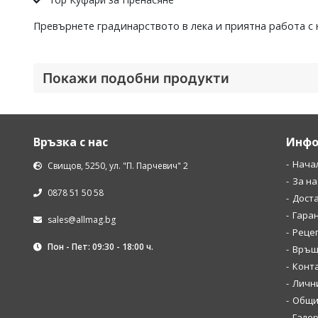
Превърнете градинарството в лека и приятна работа с
Покажи подобни продукти
Връзка с нас
Инфо
Нача
Свищов, 5250, ул. "П. Парчевич" 2
За на
0878 51 50 58
Дост
Гара
sales@allmag.bg
Рецеп
Пон - Пет: 09:30 - 18:00 ч.
Връщ
Конт
Личн
Общи
Галер