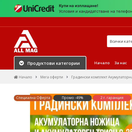
Купи на изплащане!
Условия и кандидатстване на телефо
Търси в на
Начало
За нас
Продуктови категории
Начало
Мега оферти
Градински комплект Акумулаторн
Специална Оферта
Промо -49%
2 г. гаранция