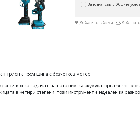
Запознат съм с
Общите усло
Добави в любими
Добави з
ен трион с 15см шина с безчетков мотор
 храсти в лека задача с нашата немска акумулаторна безчетков
жицата в четири степени, този инструмент е идеален за разно