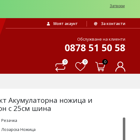
Затвори
Моят акаунт
За контакти
Обслужване на клиенти
0878 51 50 58
0
0
0
кт Акумулаторна ножица и
он с 25см шина
 Резачка
а Лозарска Ножица