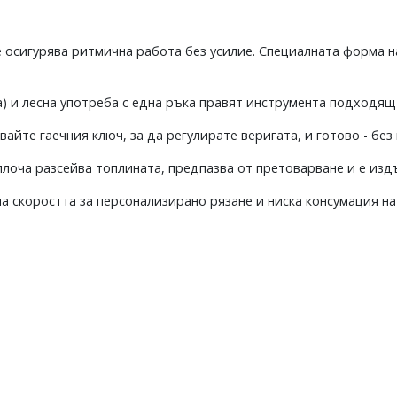
не осигурява ритмична работа без усилие. Специалната форма 
) и лесна употреба с една ръка правят инструмента подходящ 
айте гаечния ключ, за да регулирате веригата, и готово - бе
оча разсейва топлината, предпазва от претоварване и е изд
а скоростта за персонализирано рязане и ниска консумация на