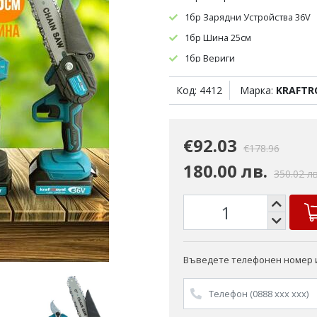
1бр Зарядни Устройства 36V
1бр Шина 25см
1бр Вериги
1бр Инструмента за Сглобява
Код: 4412
Марка:
KRAFTR
1бр Куфари за Пренасяне
€92.03
€178.96
180.00 лв.
350.02 лв
Въведете телефонен номер и