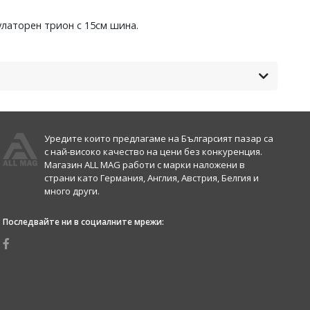
латорен трион с 15см шина.
Уредите които предлагаме на Българсият пазар са
с най-високо качество на цени без конкуренция.
Магазин ALL MAG работи с марки наложени в
страни като Германия, Англия, Австрия, Белгия и
много други.
Последвайте ни в социалните мрежи: