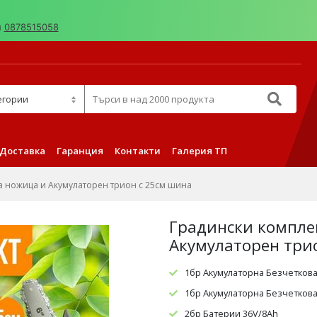
н
0878515058
д 2000 продукта
Доставка
Гаранция
Контакти
Галерия ТП
а ножица и Акумулаторен трион с 25см шина
Градински компле
Акумулаторен три
1бр Акумулаторна Безчеткова
1бр Акумулаторна Безчетков
2бр Батерии 36V/8Ah