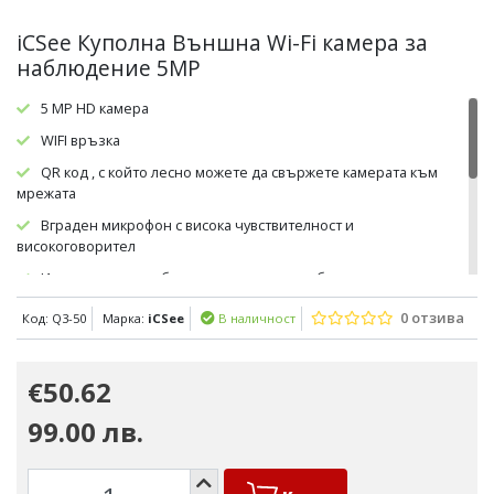
iCSee Куполна Външна Wi-Fi камера за
наблюдение 5MP
5 MP HD камера
WIFI връзка
QR код , с който лесно можете да свържете камерата към
мрежата
Вграден микрофон с висока чувствителност и
високоговорител
Интелегентно мобилно проследяване , благодарение на
което откриването на нарушители се случва автоматично
0 отзива
Код: Q3-50
Марка:
iCSee
В наличност
Възможност за отдалечено наблюдение чрез мобилен
телефон по всяко време и навсякъде
€50.62
Водоустойчива
Цветно / Инфрачервено нощно виждане
99.00 лв.