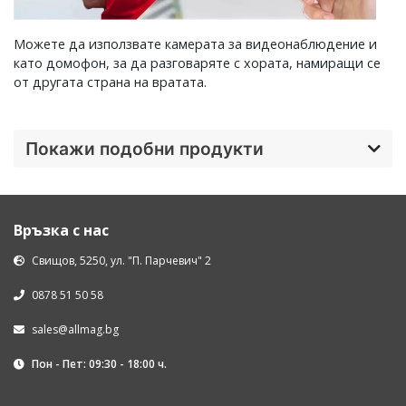
Можете да използвате камерата за видеонаблюдение и
като домофон, за да разговаряте с хората, намиращи се
от другата страна на вратата.
Покажи подобни продукти
Връзка с нас
Свищов, 5250, ул. "П. Парчевич" 2
0878 51 50 58
sales@allmag.bg
Пон - Пет: 09:30 - 18:00 ч.