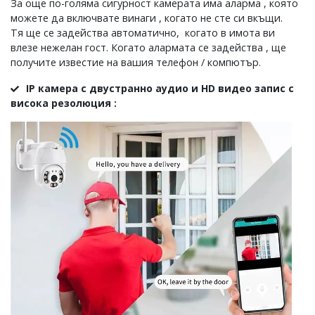
За още по-голяма сигурност камерата има аларма , която
можете да включвате винаги , когато не сте си вкъщи.
Тя ще се задейства автоматично, когато в имота ви
влезе нежелан гост. Когато алармата се задейства , ще
получите известие на вашия телефон / компютър.
IP камера с двустранно аудио и HD видео запис с
висока резолюция :