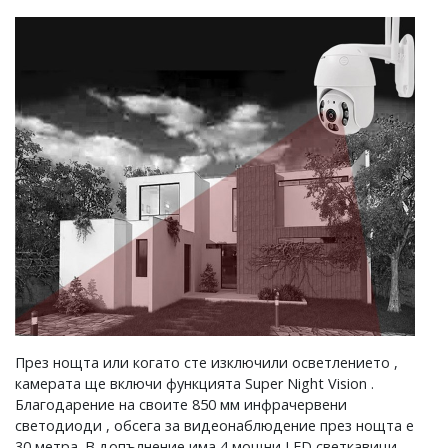
През нощта или когато сте изключили осветлението ,
камерата ще включи функцията Super Night Vision .
Благодарение на своите 850 мм инфрачервени
светодиоди , обсега за видеонаблюдение през нощта е
30 метра. В допълнение има 4 мощни LED светкавици ,