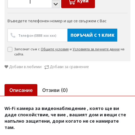
Купи
Въведете телефонен номер и ще се свържем с Вас
ПОРЪЧАЙ С 1 КЛИК
Запознат съм с
Общите условия
и
Условията за личните данни
на
сайта.
Добави в любими
Добави за сравнение
Описание
Отзиви (0)
Wi-Fi камера за видеонаблюдение , която ще ви
даде спокойствие, че вие , вашият дом и вещи сте
напълно защитени, дори когато не се намирате
там.