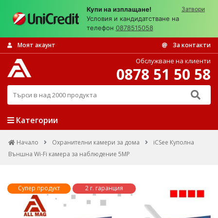
Купи на изплащане!
Затвори
Условия и кандидатстване на
телефон
0878515058
Моят акаунт
За контакти
Обслужване на клиенти
0878 51 50 58
Търси в над 2000 продукта
Категории
Начало
Охранителни камери за дома
iCSee Куполна
Външна Wi-Fi камера за наблюдение 5MP
Супер продукт
2 г. гаранция