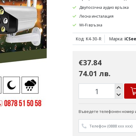
Двупосочна аудио връзка
Лесна инсталация
Wi-Fi връзка
Водоустойчива
Код: K4-30-R
Марка:
iCSe
Режим нощно виждане
€37.84
74.01 лв.
Въведете телефонен номер и