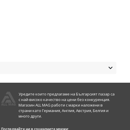
Уредите които предлагаме на Българсият пазар са
с най-високо качество на цени без конкуренция.
Магазин ALL MAG работи с марки наложени в
страни като Германия, Англия, Австрия, Белгия и
много други.
Последвайте ни в социалните мрежи: