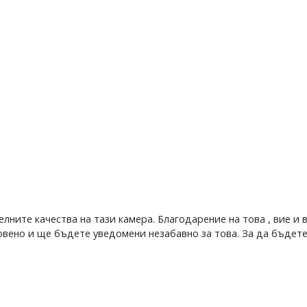
ните качества на тази камера. Благодарение на това , вие и 
вено и ще бъдете уведомени незабавно за това. За да бъдете