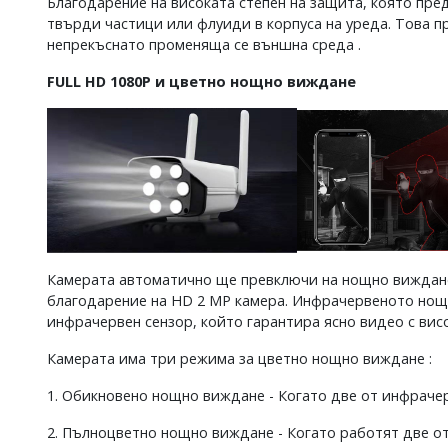
Благодарение на високата степен на защита, която пре
твърди частици или флуиди в корпуса на уреда. Това 
непрекъснато променяща се външна среда .
FULL HD 1080P и цветно нощно виждане
Камерата автоматично ще превключи на нощно виждане ,
благодарение на HD 2 MP камера. Инфрачервеното нощн
инфрачервен сензор, който гарантира ясно видео с вис
Камерата има три режима за цветно нощно виждане :
1. Обикновено нощно виждане - Когато две от инфраче
2. Пълноцветно нощно виждане - Когато работят две от