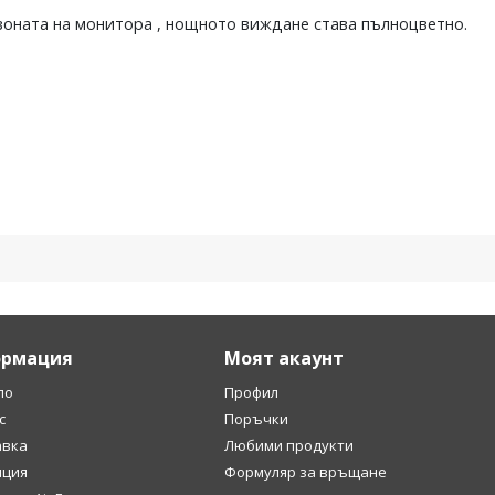
 зоната на монитора , нощното виждане става пълноцветно.
рмация
Моят акаунт
ло
Профил
с
Поръчки
авка
Любими продукти
нция
Формуляр за връщане