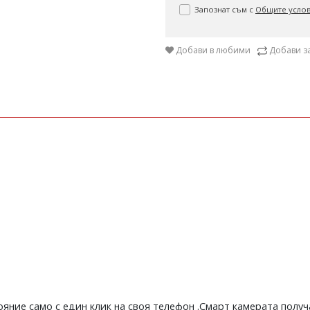
Запознат съм с
Общите усло
Добави в любими
Добави з
яние само с един клик на своя телефон .Смарт камерата получ