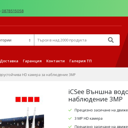
н
0878515058
д 2000 продукта
Доставка
Гаранция
Контакти
Галерия ТП
доустойчива HD камера за наблюдение 3MP
iCSee Външна вод
наблюдение 3MP
Прецизно засичане на движе
3 MP HD камера
Прецизно засичане на движ