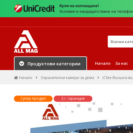
Купи на изплащане!
Условия и кандидатстване на телефо
Търси в на
Начало
За нас
Продуктови категории
Начало
Охранителни камери за дома
iCSee Външна во
Супер продукт
2 г. гаранция