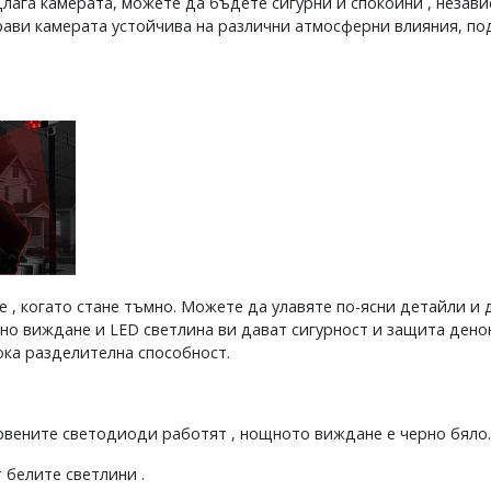
длага камерата, можете да бъдете сигурни и спокойни , незав
прави камерата устойчива на различни атмосферни влияния, п
 когато стане тъмно. Можете да улавяте по-ясни детайли и д
о виждане и LED светлина ви дават сигурност и защита дено
ока разделителна способност.
рвените светодиоди работят , нощното виждане е черно бяло.
 белите светлини .