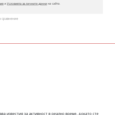
вия
и
Условията за личните данни
на сайта.
а сравнение
ава известия за активност в реално време, докато сте