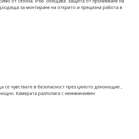
исимо от сезона. IP66 обещава защита от проникване на
одходяща за монтиране на открито и прецизна работа в
а се чувствате в безопасност през цялото денонощие ,
нощно. Камерата разполага с неинванзивен