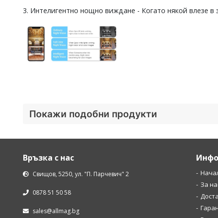
3. Интелигентно нощно виждане - Когато някой влезе в
Покажи подобни продукти
Връзка с нас
Инфо
Нача
Свищов, 5250, ул. "П. Парчевич" 2
За на
0878 51 50 58
Дост
Гара
sales@allmag.bg