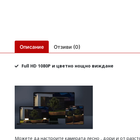
Описание
Отзиви (0)
Full HD 1080P и цветно нощно виждане
Можете да настроите камерата лесно , дори и от разсто