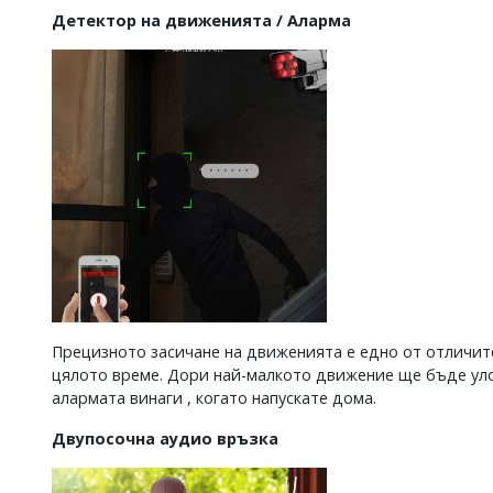
Детектор на движенията / Аларма
Прецизното засичане на движенията е едно от отличител
цялото време. Дори най-малкото движение ще бъде уло
алармата винаги , когато напускате дома.
Двупосочна аудио връзка