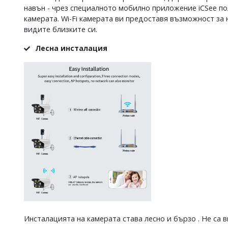
навън - чрез специалното мобилно приложение iCSee пол
камерата. Wi-Fi камерата ви предоставя възможност за 
видите близките си.
Лесна инсталация
Инсталацията на камерата става лесно и бързо . Не са