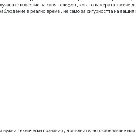
учавате известие на своя телефон , когато камерата засече д
наблюдение в реално време , не само за сигурността на вашия 
 ви нужни технически познания , допълнително окабеляване и