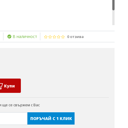
e
В наличност
0 отзива
Купи
 ще се свържем с Вас
ПОРЪЧАЙ С 1 КЛИК