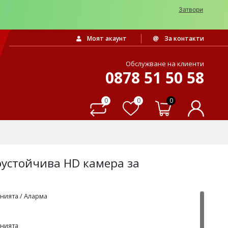
Затвори
Моят акаунт
За контакти
Обслужване на клиенти
0878 51 50 58
0
0
0
оустойчива HD камера за
нията / Аларма
енията