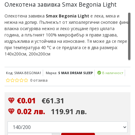
Олекотена завивка Smax Begonia Light
Олекотена завивка
Smax Begonia Light
е лека, мека и
нежна на допир. Пълнежът от хипоалергични снопове фини
влакна осигурява нежно и леко усещане през цялата
година, а плътният 100% микрофибър я прави здрава,
издръжлива и устойчива на износване. Тя може да се пере
при температура 40 °C и се предлага се в два размера:
140х200см, 200х200см
Код: SMAX-BEGONIA1
Марка:
S MAX DREAM SLEEP
В наличност
0 отзива
€0.01
€61.31
0.02 лв.
119.91 лв.