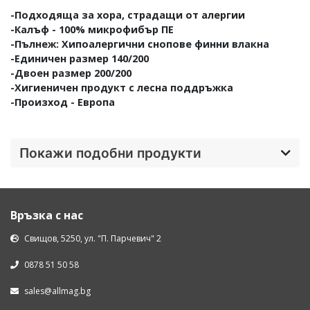
-Подходяща за хора, страдащи от алергии
-Калъф - 100% микрофибър ПЕ
-Пълнеж: Хипоалергични снопове финни влакна
-Единичен размер 140/200
-Двоен размер 200/200
-Хигиеничен продукт с лесна поддръжка
-Произход - Европа
Покажи подобни продукти
Връзка с нас
Свищов, 5250, ул. "П. Парчевич" 2
0878 51 50 58
sales@allmag.bg