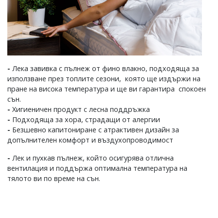
-
Лека завивка с пълнеж от фино влакно, подходяща за
използване през топлите сезони, която ще издържи на
пране на висока температура и ще ви гарантира спокоен
сън.
-
Хигиеничен продукт с лесна поддръжка
-
Подходяща за хора, страдащи от алергии
-
Безшевно капитониране с атрактивен дизайн за
допълнителен комфорт и въздухопроводимост
-
Лек и пухкав пълнеж, който осигурява отлична
вентилация и поддържа оптимална температура на
тялото ви по време на сън.