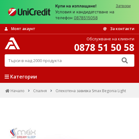
Купи на изплащане!
Затвори
Условия и кандидатстване на
телефон
0878515058
Моят акаунт
За контакти
Обслужване на клиенти
0878 51 50 58
Търси в над 2000 продукта
Категории
Начало
Спалня
Олекотена завивка Smax Begonia Light