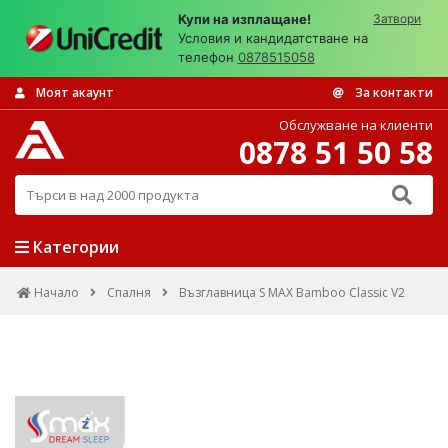
Купи на изплащане!
Затвори
Условия и кандидатстване на
телефон
0878515058
Моят акаунт
За контакти
Обслужване на клиенти
0878 51 50 58
Търси в над 2000 продукта
Категории
Начало
Спалня
Възглавница S MAX Bamboo Classic V2