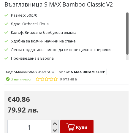
Възглавница S MAX Bamboo Classic V2
Размер: 50х70
Ядро: Orthocell Пяна
Калъф: Вискозни бамбукови влакна
Удобна за всички начини на спане
Лесна поддръжка - може да се пере цялата в пералня
Произведена в Европа
Код: SMAXDREAM-V2BAMBOO
Марка:
S MAX DREAM SLEEP
0 отзива
В наличност
€40.86
79.92 лв.
Купи