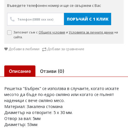
Въведете телефонен номер и ще се свържем с Вас
ПОРЪЧАЙ С 1 КЛИК
Запознат съм с
Общите условия
и
Условията за личните данни
на
сайта.
Добави в любими
Добави за сравнение
Описание
Отзиви (0)
Решетка "Бъбрек" се използва в случаите, когато искате
месото да бъде по-едро смляно или когато се пълнят
наденици с вече смляно месо.
Материал: Закалена стомана
Диаметър на отворите: 5 х 30 мм.
Отвор за вал: 5мм
Диаметър: 53мм