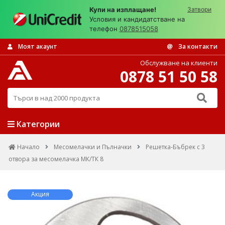
Купи на изплащане!
Затвори
Условия и кандидатстване на
телефон
0878515058
Моят акаунт
За контакти
Обслужване на клиенти
0878 51 50 58
Търси в над 2000 продукта
Категории
Начало
Месомелачки и Пълначки
Решетка-Бъбрек с 3
отвора за месомелачка МК/ТК 8
Акция