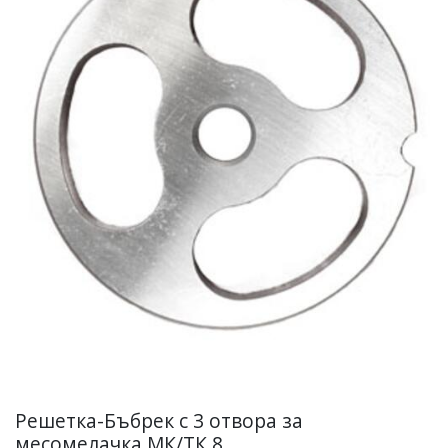
Решетка-Бъбрек с 3 отвора за
месомелачка МК/ТК 8