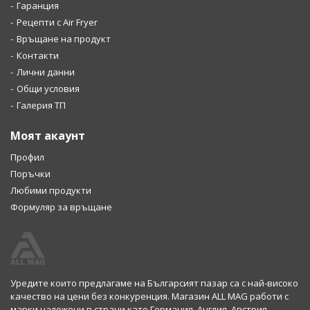
Гаранция
Рецепти с Air Fryer
Връщане на продукт
Контакти
Лични данни
Общи условия
Галерия ТП
Моят акаунт
Профил
Поръчки
Любими продукти
Формуляр за връщане
Уредите които предлагаме на Българсият пазар са с най-високо
качество на цени без конкуренция. Магазин ALL MAG работи с
марки наложени в страни като Германия, Англия, Австрия,