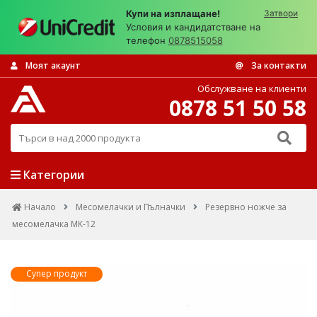
Купи на изплащане!
Затвори
Условия и кандидатстване на
телефон
0878515058
Моят акаунт
За контакти
Обслужване на клиенти
0878 51 50 58
Търси в над 2000 продукта
Категории
Начало
Месомелачки и Пълначки
Резервно ножче за
месомелачка МК-12
Супер продукт