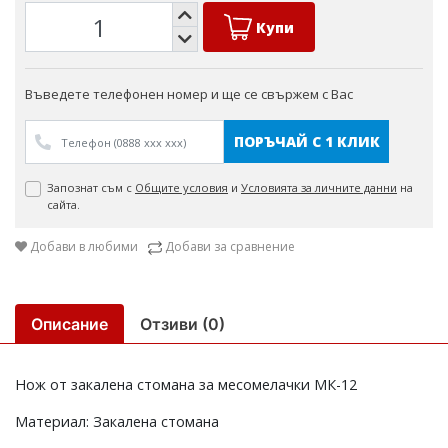
Купи
Въведете телефонен номер и ще се свържем с Вас
ПОРЪЧАЙ С 1 КЛИК
Запознат съм с
Общите условия
и
Условията за личните данни
на
сайта.
Добави в любими
Добави за сравнение
Описание
Отзиви (0)
Нож от закалена стомана за месомелачки МК-12
Материал: Закалена стомана