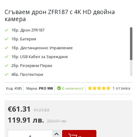
Сгъваем дрон ZFR187 с 4K HD двойна
камера
1бр. Дрон ZFR187
1бр. Батерия
1бр. Дистанционно Управление
1бр. USB Кабел за Зареждане
2бр. Резервни Перки
4бр. Протектори
1бр. Ръководство за Потребителя
1 отзива
Код: 4585
Марка:
PRO 998
В наличност
1бр. Чанта за Съхранение
€61.31
€127.83
119.91 лв.
250.01 лв.