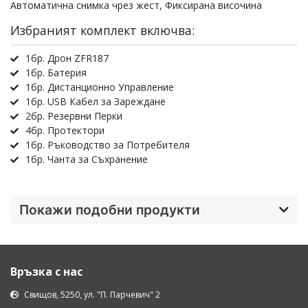
Автоматична снимка чрез жест, Фиксирана височина
Избраният комплект включва:
1бр. Дрон ZFR187
1бр. Батерия
1бр. Дистанционно Управление
1бр. USB Кабел за Зареждане
2бр. Резервни Перки
4бр. Протектори
1бр. Ръководство за Потребителя
1бр. Чанта за Съхранение
Покажи подобни продукти
Връзка с нас
Свищов, 5250, ул. "П. Парчевич" 2