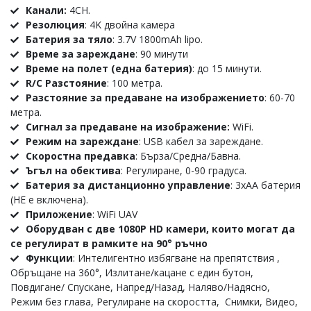
Канали:
4CH.
Резолюция
: 4K двойна камера
Батерия за тяло
: 3.7V 1800mAh lipo.
Време за зареждане
: 90 минути
Време на полет (една батерия)
: до 15 минути.
R/C Разстояние
: 100 метра.
Разстояние за предаване на изображението
: 60-70
метра.
Сигнал за предаване на изображение:
WiFi.
Режим на зареждане
: USB кабел за зареждане.
Скоростна предавка
: Бърза/Средна/Бавна.
Ъгъл на обектива
: Регулиране, 0-90 градуса.
Батерия за дистанционно управление
: 3xAA батерия
(НЕ е включена).
Приложение
: WiFi UAV
Оборудван с две 1080P HD камери, които могат да
се регулират в рамките на 90° ръчно
Функции
: Интелигентно избягване на препятствия ,
Обръщане на 360°, Излитане/кацане с един бутон,
Повдигане/ Спускане, Напред/Назад, Наляво/Надясно,
Режим без глава, Регулиране на скоростта, Снимки, Видео,