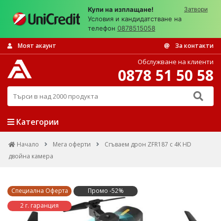
Купи на изплащане!
Затвори
Условия и кандидатстване на
телефон
0878515058
Моят акаунт
За контакти
Обслужване на клиенти
0878 51 50 58
Търси в над 2000 продукта
Категории
Начало
Мега оферти
Сгъваем дрон ZFR187 с 4K HD
двойна камера
Специална Оферта
Промо -52%
2 г. гаранция