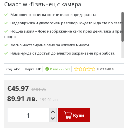
Смарт wi-fi звънец с камера
Мигновено записва посетителите пред вратата
Видеовръзка и двупосочен разговор, където и да сте по света
Нощна визия – Ясно изображение както през деня, така и през
нощта
Лесно инсталиране само за няколко минути
Няма нужда от достъп до електро захранване при работа.
Опростена, сигурна и надеждна инсталация.
0 отзива
Код: 7456
Марка:
HC
В наличност
Широкоъгълен обектив – Виждате всичко пред вратата с
обхват от 140°
€45.97
€101.75
89.91 лв.
199.01 лв.
Купи