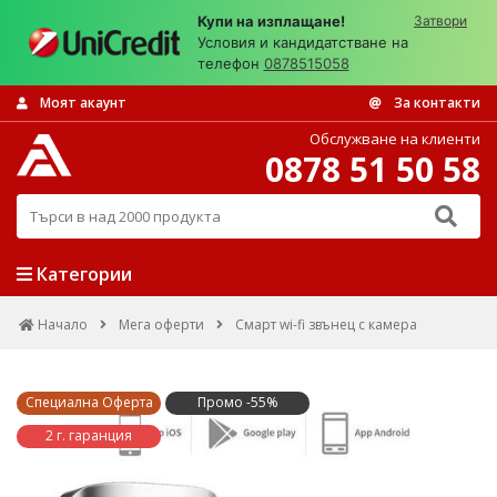
Купи на изплащане!
Затвори
Условия и кандидатстване на
телефон
0878515058
Моят акаунт
За контакти
Обслужване на клиенти
0878 51 50 58
Търси в над 2000 продукта
Категории
Начало
Мега оферти
Смарт wi-fi звънец с камера
Специална Оферта
Промо -55%
2 г. гаранция