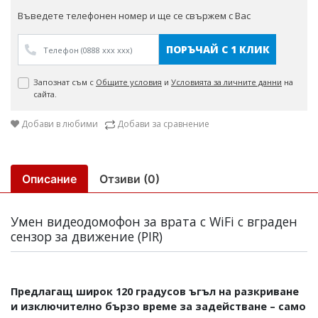
Въведете телефонен номер и ще се свържем с Вас
ПОРЪЧАЙ С 1 КЛИК
Запознат съм с
Общите условия
и
Условията за личните данни
на
сайта.
Добави в любими
Добави за сравнение
Описание
Отзиви (0)
Умен видеодомофон за врата с WiFi с вграден
сензор за движение (PIR)
Предлагащ широк 120 градусов ъгъл на разкриване
и изключително бързо време за задействане – само