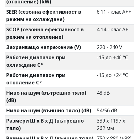
(отопление) (kW)
SEER (сезонна ефективност в
6.11 - клас А++
режим на охлаждане)
SCOP (сезонна ефективност в
4.14 - клас А+
режим на отопление)
Захранващо напрежение (V)
220 - 240 V
Работен диапазон при
-15 до +46 °C
охлаждане Cº
Работен диапазон при
-15 до +24 °C
отопление Cº
Ниво на шум (вътрешно тяло)
48 dB
(dB)
Ниво на шум (външно тяло) (dB)
54/56 dB
Размери Ш х В х Д (вътрешно
339 x 1197 x
тяло)
262 мм
Размери Ш х В х Д (външно тяло)
750 x 880 (+88)