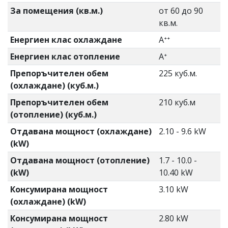
За помещения (кв.м.)
от 60 до 90
кв.м.
Енергиен клас охлаждане
Aᐩᐩ
Енергиен клас отопление
Aᐩ
Препоръчителен обем
225 куб.м.
(охлаждане) (куб.м.)
Препоръчителен обем
210 куб.м
(отопление) (куб.м.)
Отдавана мощност (охлаждане)
2.10 - 9.6 kW
(kW)
Отдавана мощност (отопление)
1.7 - 10.0 -
(kW)
10.40 kW
Консумирана мощност
3.10 kW
(охлаждане) (kW)
Консумирана мощност
2.80 kW