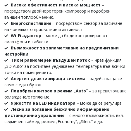
Висока ефективност и висока мощност
–
посредством двойнороторен компресор и подобрен
външен топлообменник.
Енергоспестяване
– посредством сензор за засичане
на човешкото присъствие и активност.
Wi-Fi адаптор
– може да бъде контролиран от
смартфони и таблети.
Възможност за запаметяване на предпочитани
настройки
Тих и равномерен въздушен поток
– чрез функция
„3D Auto“ за постигане уеднаквена температура във всички
точки на помещението.
Алерген-деактивираща система
– задействаща се
само с един бутон.
Подобрен контрол в режим „Auto“
– за превключване
охлаждане/отопление.
Яркостта на LED индикатора
– може да се регулира.
Лесно за ползване безжично инфрачервено
дистанционно управление
– с много възможности, вкл.
седмичен таймер, режим „Economy“, „Silent“ и др.