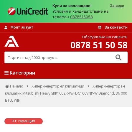
Купи на изплащане!
Затвори
Условия и кандидатстване на
телефон
0878515058
Моят акаунт
За контакти
Обслужване на клиенти
0878 51 50 58
Търси в над 2000 продукта
Категории
Начало
Хиперинверторни климатици
Хиперинверторен
климатик Mitsubishi Heavy SRK100ZR-W/FDC100VNP-W Diamond, 36 000
BTU, WIFI
3 г. гаранция