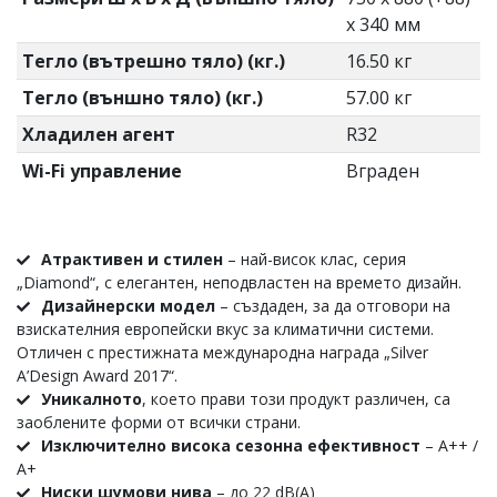
x 340 мм
Тегло (вътрешно тяло) (кг.)
16.50 кг
Тегло (външно тяло) (кг.)
57.00 кг
Хладилен агент
R32
Wi-Fi управление
Вграден
Атрактивен и стилен
–
най-висок клас, серия
„Diamond“, с елегантен, неподвластен на времето дизайн.
Дизайнерски модел
– създаден, за да отговори на
взискателния европейски вкус за климатични системи.
Отличен с престижната международна награда „Silver
A’Design Award 2017“.
Уникалното
, което прави този продукт различен, са
заоблените форми от всички страни.
Изключително висока сезонна ефективност
– А++ /
А+
Ниски шумови нива
– до 22 dB(A)