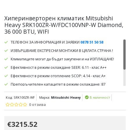
Хиперинверторен климатик Mitsubishi
Heavy SRK100ZR-W/FDC100VNP-W Diamond,
36 000 BTU, WIFI
ТЕЛЕФОН ЗА ИНФОРМАЦИЯ И ЗАЯВКИ
0878 51 50 58
ИЗВЪРШВАМЕ ЕКСПРЕСНИ МОНТАЖИ В ЦЯЛАТА СТРАНА !
Климатиците могат да бъдат закупени и на ИЗПЛАЩАНЕ!
Ефективност в режим охлаждане SEER: 6.11 - клас А++
Ефективност в режим отопление SCOP: 4.14 - клас А+
Препоръчителен капацитет в режим охлаждане: 87
кв.м/225 куб.м.
Код: SRK100ZR-WF
Марка:
Mitsubishi Heavy
В наличност
Препоръчителен капацитет в режим отопление: 80 кв.м/210
куб.м.
0 отзива
€3215.52