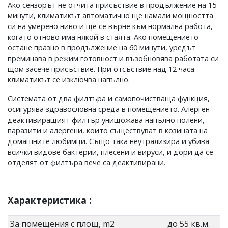
Ако сензорът не отчита присъствие в продължение на 15
минути, климатикът автоматично ще намали мощността
си на умерено ниво и ще се върне към нормална работа,
когато отново има някой в стаята. Ако помещението
остане празно в продължение на 60 минути, уредът
преминава в режим готовност и възобновява работата си
щом засече присъствие. При отсъствие над 12 часа
климатикът се изключва напълно.
Системата от два филтъра и самопочистваща функция,
осигурява здравословна среда в помещението. Алерген-
деактивиращият филтър унищожава напълно полени,
паразити и алергени, които съществуват в козината на
домашните любимци. Също така неутрализира и убива
всички видове бактерии, плесени и вируси, и дори да се
отделят от филтъра вече са деактивирани.
Характеристика :
За помещения с площ, m2
до 55 кв.м.