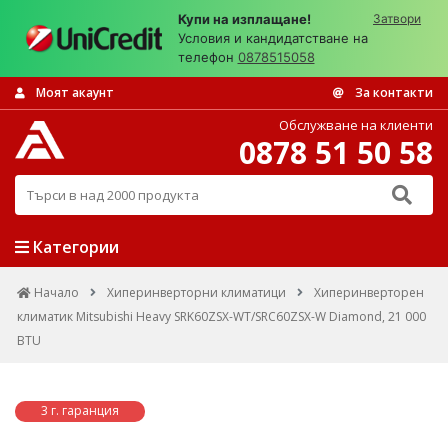
Купи на изплащане!
Затвори
Условия и кандидатстване на
телефон
0878515058
Моят акаунт
За контакти
Обслужване на клиенти
0878 51 50 58
Търси в над 2000 продукта
Категории
Начало
Хиперинверторни климатици
Хиперинверторен
климатик Mitsubishi Heavy SRK60ZSX-WT/SRC60ZSX-W Diamond, 21 000
BTU
3 г. гаранция