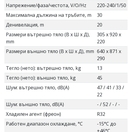
Напрежение/фаза/честота, V/O/Hz
220-240/1/50
Максимална дължина на тръбите, m
30
Денивелация, m
20
Размери вътрешно тяло (В x Ш x Д),
305 x 920 x
mm
220
Размери външно тяло (В x Ш x Д), mm
640 x 871 x
290
Тегло (нето): вътрешно тяло, kg
13
Тегло (нето): външно тяло, kg
45
Шум: вътрешно тяло, dB(A)
47 / 41 / 33 /
22
Шум: външно тяло, dB(A)
- / 52 / - / -
Хладилен агент (фреон)
R32
Работен диапазон охлаждане, °C
-15°С до
+46°С