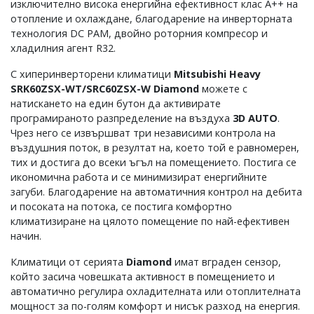
изключително висока енергийна ефективност клас А++ на
отопление и охлаждане, благодарение на инверторната
технология DC PAM, двойно роторния компресор и
хладилния агент R32.
С хиперинверторени климатици
Mitsubishi Heavy
SRK60ZSX-WT/SRC60ZSX-W
Diamond
можете с
натискането на един бутон да активирате
програмираното разпределение на въздуха
3D AUTO
.
Чрез него се извършват три независими контрола на
въздушния поток, в резултат на, което той е равномерен,
тих и достига до всеки ъгъл на помещението. Постига се
икономична работа и се минимизират енергийните
загуби. Благодарение на автоматичния контрол на дебита
и посоката на потока, се постига комфортно
климатизиране на цялото помещение по най-ефективен
начин.
Климатици от серията
Diamond
имат вграден сензор,
който засича човешката активност в помещението и
автоматично регулира охладителната или отоплителната
мощност за по-голям комфорт и нисък разход на енергия.