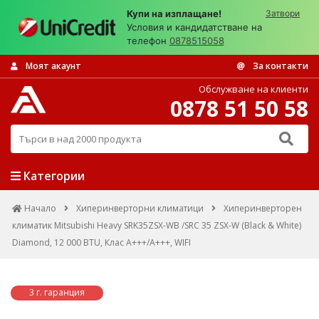
Купи на изплащане!
Затвори
Условия и кандидатстване на
телефон
0878515058
Моят акаунт
За контакти
Обслужване на клиенти
0878 51 50 58
Търси в над 2000 продукта
Категории
Начало
Хиперинверторни климатици
Хиперинверторен
климатик Mitsubishi Heavy SRK35ZSX-WB /SRC 35 ZSX-W (Black & White)
Diamond, 12 000 BTU, Клас A+++/A+++, WIFI
3 г. гаранция