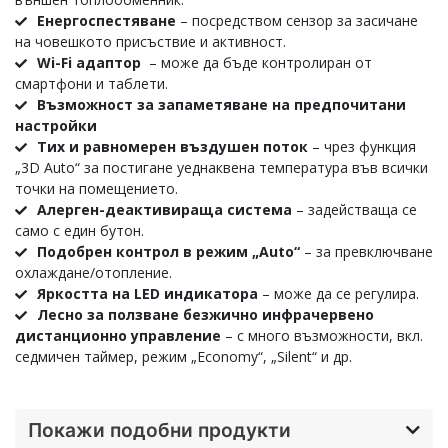
Енергоспестяване
– посредством сензор за засичане
на човешкото присъствие и активност.
Wi-Fi адаптор
– може да бъде контролиран от
смартфони и таблети.
Възможност за запаметяване на предпочитани
настройки
Тих и равномерен въздушен поток
– чрез функция
„3D Auto“ за постигане уеднаквена температура във всички
точки на помещението.
Алерген-деактивираща система
– задействаща се
само с един бутон.
Подобрен контрол в режим „Auto“
– за превключване
охлаждане/отопление.
Яркостта на LED индикатора
– може да се регулира.
Лесно за ползване безжично инфрачервено
дистанционно управление
– с много възможности, вкл.
седмичен таймер, режим „Economy“, „Silent“ и др.
Покажи подобни продукти