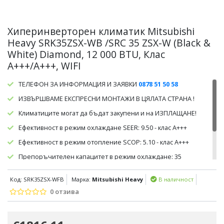
Хиперинверторен климатик Mitsubishi
Heavy SRK35ZSX-WB /SRC 35 ZSX-W (Black &
White) Diamond, 12 000 BTU, Клас
A+++/A+++, WIFI
ТЕЛЕФОН ЗА ИНФОРМАЦИЯ И ЗАЯВКИ
0878 51 50 58
ИЗВЪРШВАМЕ ЕКСПРЕСНИ МОНТАЖИ В ЦЯЛАТА СТРАНА !
Климатиците могат да бъдат закупени и на ИЗПЛАЩАНЕ!
Ефективност в режим охлаждане SEER: 9.50 - клас А+++
Ефективност в режим отопление SCOP: 5.10 - клас А+++
Препоръчителен капацитет в режим охлаждане: 35
кв.м/90 куб.м.
Код: SRK35ZSX-WFB
Марка:
Mitsubishi Heavy
В наличност
Препоръчителен капацитет в режим отопление:
30кв.м/80 куб.м
0 отзива