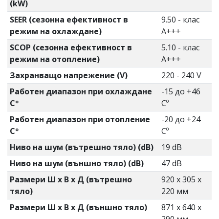
(kW)
SEER (сезонна ефективност в
9.50 - клас
режим на охлаждане)
А+++
SCOP (сезонна ефективност в
5.10 - клас
режим на отопление)
A+++
Захранващо напрежение (V)
220 - 240 V
Работен диапазон при охлаждане
-15 до +46
Cº
Cº
Работен диапазон при отопление
-20 до +24
Cº
Cº
Ниво на шум (вътрешно тяло) (dB)
19 dB
Ниво на шум (външно тяло) (dB)
47 dB
Размери Ш х В х Д (вътрешно
920 x 305 x
тяло)
220 мм
Размери Ш х В х Д (външно тяло)
871 x 640 x