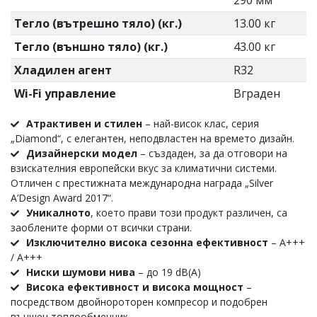
290 мм
Тегло (вътрешно тяло) (кг.)
13.00 кг
Тегло (външно тяло) (кг.)
43.00 кг
Хладилен агент
R32
Wi-Fi управление
Вграден
Атрактивен и стилен
–
най-висок клас, серия
„Diamond“, с елегантен, неподвластен на времето дизайн.
Дизайнерски модел
– създаден, за да отговори на
взискателния европейски вкус за климатични системи.
Отличен с престижната международна награда „Silver
A’Design Award 2017“.
Уникалното
, което прави този продукт различен, са
заоблените форми от всички страни.
Изключително висока сезонна ефективност
– А+++
/ А+++
Ниски шумови нива
– до 19 dB(A)
Висока ефективност и висока мощност
–
посредством двойнороторен компресор и подобрен
външен топлообменник.