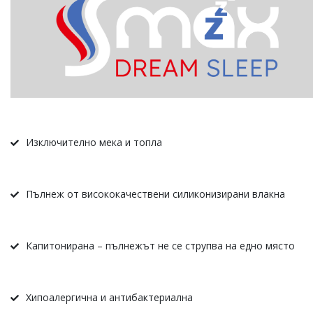
Изключително мека и топла
Пълнеж от висококачествени силиконизирани влакна
Капитонирана – пълнежът не се струпва на едно място
Хипоалергична и антибактериална