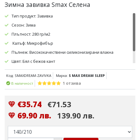
Зимна завивка Smax Селена
Тип продукт: Завивка
Сезон: Зима
Плътност: 280 гр/м2
Калъф: Микрофибър
Пълнеж: Висококачествени силиконизирани влакна
Цвят: Бял с бежов кант
Капитонаж: Да
Код: SMAXDREAM-ZAVIVKA
Марка:
S MAX DREAM SLEEP
1 отзива
В наличност
€35.74
€71.53
69.90 лв.
139.90 лв.