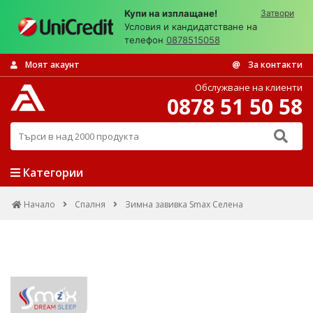
Купи на изплащане!
Затвори
Условия и кандидатстване на
телефон
0878515058
Моят акаунт
За контакти
Обслужване на клиенти
0878 51 50 58
Търси в над 2000 продукта
Категории
Начало
Спалня
Зимна завивка Smax Селена