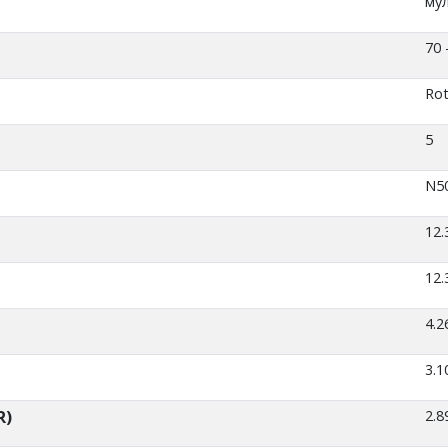
му
70 
Rot
5
N5
12.
12.
4.2
3.1
R)
2.8