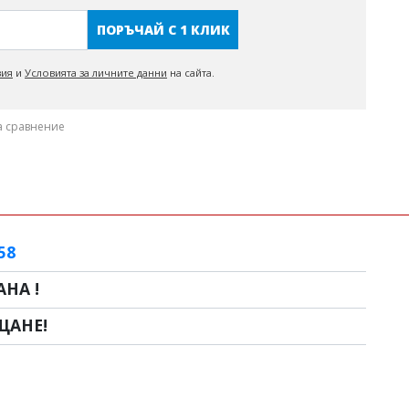
ПОРЪЧАЙ С 1 КЛИК
вия
и
Условията за личните данни
на сайта.
а сравнение
58
НА !
ЩАНЕ!