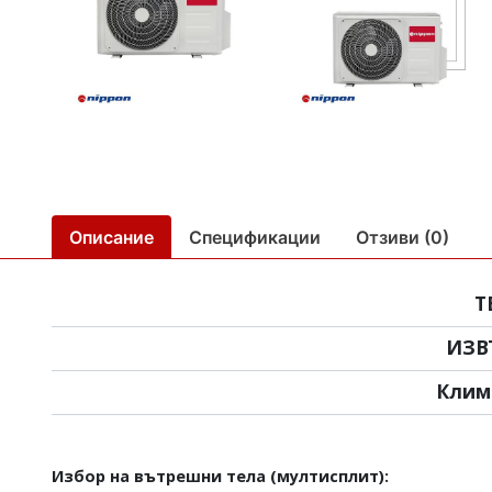
Описание
Спецификации
Отзиви (0)
Т
ИЗВ
Клим
Избор на вътрешни тела (мултисплит):