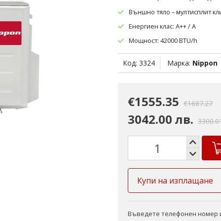
Външно тяло – мултисплит кл
Енергиен клас: А++ / А
Мощност: 42000 BTU/h
Код: 3324
Марка:
Nippon
€1555.35
€1687.27
3042.00 лв.
3300.0
Купи на изплащане
Въведете телефонен номер и