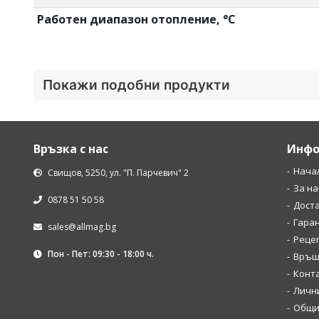
Работен диапазон отопление, °C
Покажи подобни продукти
Връзка с нас
Инфо
Нача
Свищов, 5250, ул. "П. Парчевич" 2
За на
0878 51 50 58
Дост
Гара
sales@allmag.bg
Рецеп
Пон - Пет: 09:30 - 18:00 ч.
Връщ
Конт
Личн
Общи