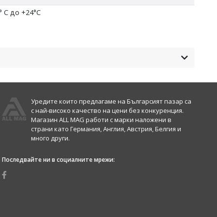
° C до +24°С
Уредите които предлагаме на Българсият пазар са
с най-високо качество на цени без конкуренция.
Магазин ALL MAG работи с марки наложени в
страни като Германия, Англия, Австрия, Белгия и
много други.
Последвайте ни в социалните мрежи: