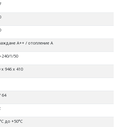
7
0
0
лаждане А++ / отопление А
-240/1/50
 x 946 x 410
/ 64
2
°С до +50°С