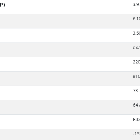
P)
3.9
6.1
3.5
ох
220
810
73
64 
R3
-15