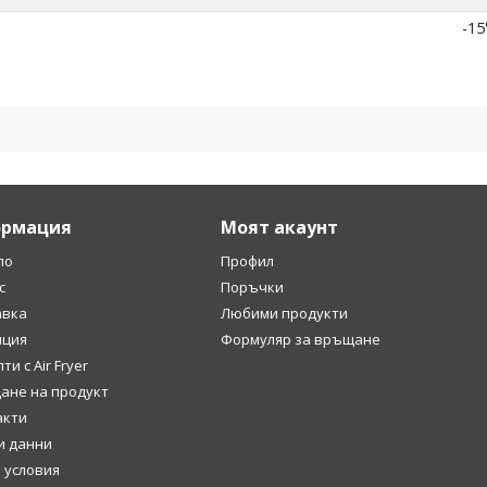
-15
рмация
Моят акаунт
ло
Профил
с
Поръчки
авка
Любими продукти
нция
Формуляр за връщане
ти с Air Fryer
ане на продукт
акти
и данни
 условия