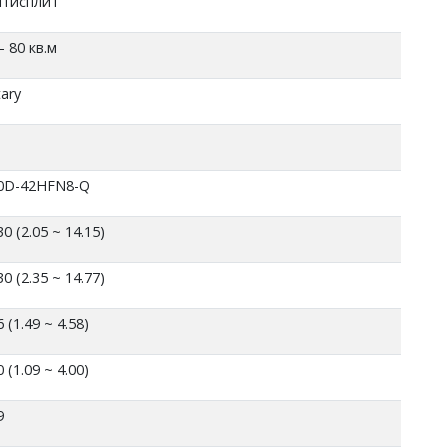
лтисплит
– 80 кв.м
ary
0D-42HFN8-Q
30 (2.05 ~ 14.15)
30 (2.35 ~ 14.77)
6 (1.49 ~ 4.58)
0 (1.09 ~ 4.00)
9