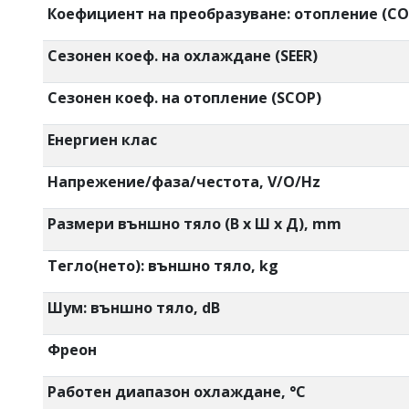
Коефициент на преобразуване: отопление (CO
Сезонен коеф. на охлаждане (SEER)
Сезонен коеф. на отопление (SCOP)
Енергиен клас
Напрежение/фаза/честота, V/O/Hz
Размери външно тяло (В x Ш x Д), mm
Тегло(нето): външно тяло, kg
Шум: външно тяло, dB
Фреон
Работен диапазон охлаждане, °C