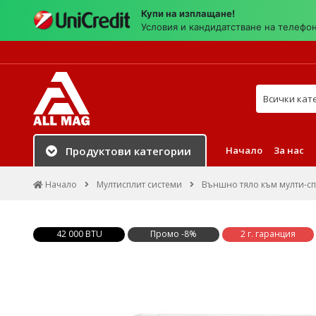
Купи на изплащане!
Условия и кандидатстване на телефо
Търси в на
Начало
За нас
Продуктови категории
Начало
Мултисплит системи
Външно тяло към мулти-сп
42 000 BTU
Промо -8%
2 г. гаранция