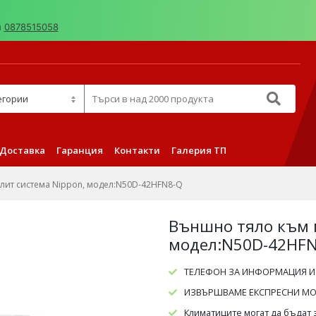
н
0878515058
д 2000 продукта
Доставка
Гаранция
Контакти
Галерия ТП
лит система Nippon, модел:N50D-42HFN8-Q
Външно тяло към 
модел:N50D-42HF
ТЕЛЕФОН ЗА ИНФОРМАЦИЯ И
ИЗВЪРШВАМЕ ЕКСПРЕСНИ МОН
Климатиците могат да бъдат