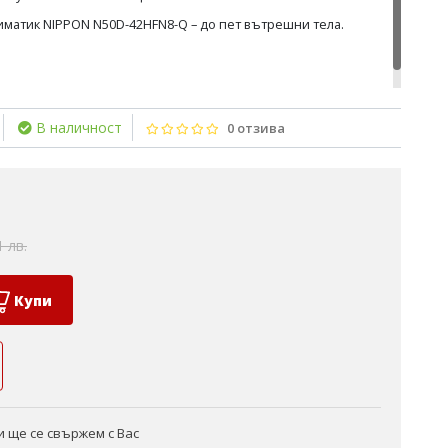
иматик NIPPON N50D-42HFN8-Q – до пет вътрешни тела.
В наличност
0 отзива
1 лв.
Купи
 ще се свържем с Вас