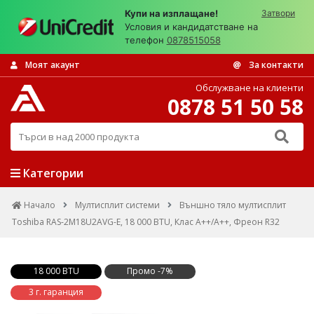
Купи на изплащане!
Затвори
Условия и кандидатстване на
телефон
0878515058
Моят акаунт
За контакти
Обслужване на клиенти
0878 51 50 58
Търси в над 2000 продукта
Категории
Начало
Мултисплит системи
Външно тяло мултисплит
Toshiba RAS-2M18U2AVG-E, 18 000 BTU, Клас А++/A++, Фреон R32
18 000 BTU
Промо -7%
3 г. гаранция