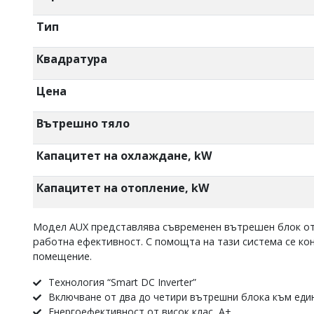
Тип
Квадратура
Цена
Вътрешно тяло
Капацитет на охлаждане, kW
Капацитет на отопление, kW
Модел AUX представлява съвременен вътрешен блок от 
работна ефективност. С помощта на тази система се ко
помещение.
Технология “Smart DC Inverter”
Включване от два до четири вътрешни блока към еди
Енергоефективност от висок клас А+