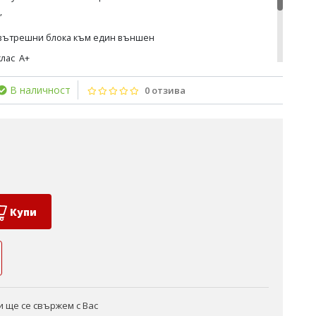
”
 вътрешни блока към един външен
клас А+
ншния блок
В наличност
0 отзива
тура на външния блок (до -10°C)
ура на въздуха (до -15°C)
Купи
 ще се свържем с Вас