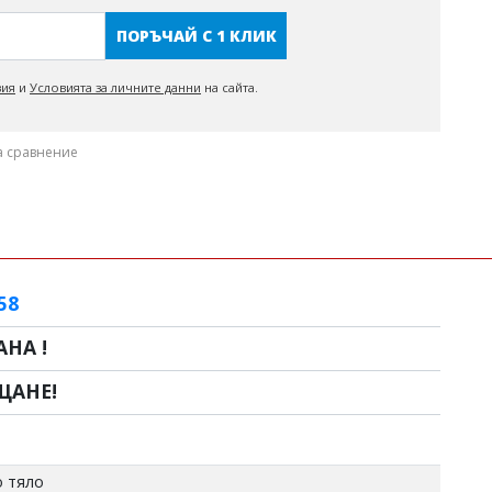
ПОРЪЧАЙ С 1 КЛИК
вия
и
Условията за личните данни
на сайта.
а сравнение
58
НА !
ЩАНЕ!
 тяло