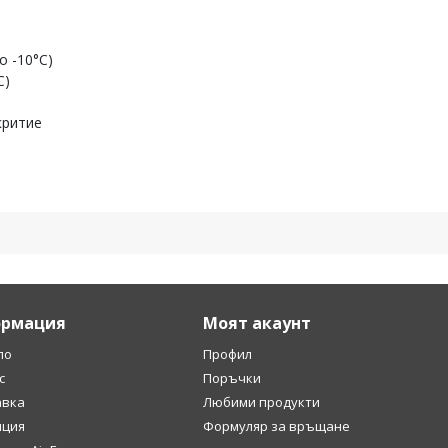
о -10°C)
C)
критие
рмация
Моят акаунт
ло
Профил
с
Поръчки
авка
Любими продукти
нция
Формуляр за връщане