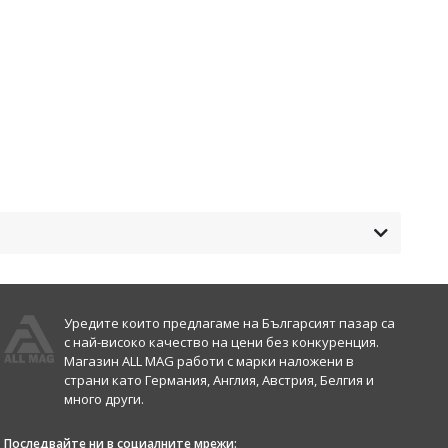
Уредите които предлагаме на Българсият пазар са
с най-високо качество на цени без конкуренция.
Магазин ALL MAG работи с марки наложени в
страни като Германия, Англия, Австрия, Белгия и
много други.
Последвайте ни в социалните мрежи: