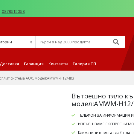
н
0878515058
д 2000 продукта
Доставка
Гаранция
Контакти
Галерия ТП
сплит система AUX, модел:AMWM-H12/4R3
Вътрешно тяло къ
модел:AMWM-H12/
ТЕЛЕФОН ЗА ИНФОРМАЦИЯ И
ИЗВЪРШВАМЕ ЕКСПРЕСНИ МОН
Климатиците могат да бъдат