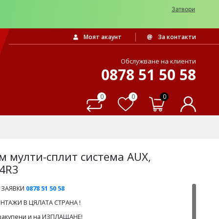
Затвори
Моят акаунт
За контакти
Обслужване на клиенти
0878 51 50 58
0
0
0
м мулти-сплит система AUX,
4R3
 ЗАЯВКИ
0878 51 50 58
ТАЖИ В ЦЯЛАТА СТРАНА !
 закупени и на ИЗПЛАЩАНЕ!