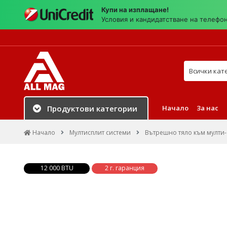
Купи на изплащане!
Условия и кандидатстване на телефо
Търси в на
Начало
За нас
Продуктови категории
Начало
Мултисплит системи
Вътрешно тяло към мулти-
12 000 BTU
2 г. гаранция