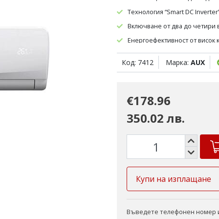
Технология “Smart DC Inverter
Включване от два до четири
Енергоефективност от висок 
Двойна шумоизолация на въ
Код: 7412
Марка:
AUX
Ниско ниво на шум
Охлаждане при ниска темпера
€178.96
Затопляне при ниска температ
350.02 лв.
Купи на изплащане
Въведете телефонен номер и