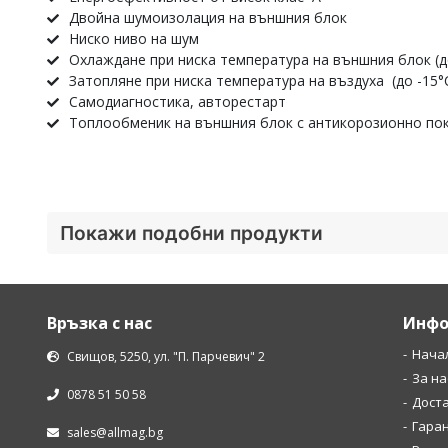
Двойна шумоизолация на външния блок
Ниско ниво на шум
Охлаждане при ниска температура на външния блок (д
Затопляне при ниска температура на въздуха (до -15°
Самодиагностика, авторестарт
Топлообменик на външния блок с антикорозионно по
Покажи подобни продукти
Връзка с нас
Инфо
Нача
Свищов, 5250, ул. "П. Парчевич" 2
За на
0878 51 50 58
Дост
Гара
sales@allmag.bg