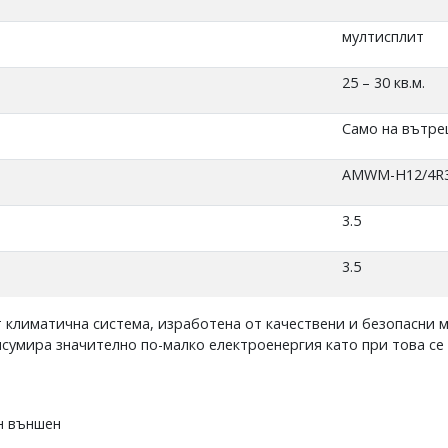
мултисплит
25 – 30 кв.м.
Само на вътре
AMWM-H12/4R
3.5
3.5
климатична система, изработена от качествени и безопасни м
нсумира значително по-малко електроенергия като при това се
н външен