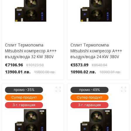
Сплит Термопомпа
Сплит Термопомпа
Mitsubishi компресор А+++
Mitsubishi компресор А+++
въздух/вода 32 KW 380V
въздух/вода 24 KW 380V
Инверторна WI-FI до -30°
Инверторна WI-FI до -30°
€7106.96
€5573.09
€10123.58
€8640.84
13900.01 лв.
10900.02 лв.
19800.00 лв.
16900.01 лв.
промо -35%
промо -49%
Супер продукт
Супер продукт
3 г. гаранция
3 г. гаранция