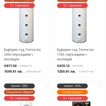
5 г. гаранция
5 г. гаранция
Буферен съд Terma lux
Буферен съд Terma lux
200л неръждаем с
150л. неръждаем с
изолация
изолация
€817.56
€639.12
€1048.15
€919.82
1599.01 лв.
1250.01 лв.
2050.00 лв.
1799.01 лв.
промо -29%
промо -35%
Специална Оферта
Супер продукт
5 г. гаранция
3 г. гаранция