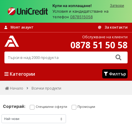
Купи на изплащане!
Затвори
Условия и кандидатстване на
телефон
0878515058
Моят акаунт
За контакти
Обслужване на клиенти
0878 51 50 58
Търси в над 2000 продукта
Категории
Филтър
Начало
Всички продукти
Сортирай:
Специални оферти
Промоции