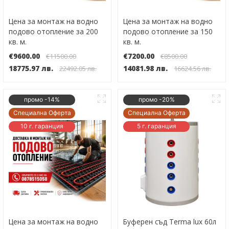
Цена за монтаж на водно
Цена за монтаж на водно
подово отопление за 200
подово отопление за 150
кв. м.
кв. м.
€9600.00
€7200.00
€11500.00
€8500.00
18775.97 лв.
14081.98 лв.
22492.05 лв.
16624.56 лв.
промо -14%
промо -20%
Специална Оферта
Специална Оферта
10 г. гаранция
5 г. гаранция
Цена за монтаж на водно
Буферен съд Terma lux 60л