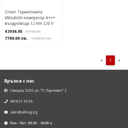
Сплит Термопомпа
Mitsubishi компресор А+++
въздух/вода 12 KW 220 V
Инверторна WI-FI до -30°
€3936.95
€7106.96
7700.00 лв.
13900.01 лв.
«
1
»
Връзка с нас
Свищов, 5250, ул. "П. Парчевич" 2
0878 51 50 58
sales@allmag.bg
Пон - Пет: 09:30 - 18:00 ч.