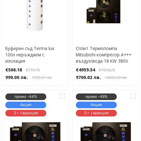
Буферен съд Terma lux
Сплит Термопомпа
100л неръждаем с
Mitsubishi компресор А+++
изолация
въздух/вода 18 KW 380V
Инверторна WI-FI до -30°
€506.18
€4959.54
€710.70
€7618.25
990.00 лв.
9700.02 лв.
1390.01 лв.
14900.00 лв.
промо -44%
промо -49%
Акция
Акция
3 г. гаранция
3 г. гаранция