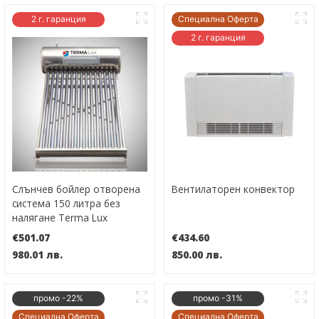
2 г. гаранция
Специална Оферта
2 г. гаранция
Слънчев бойлер отворена
Вентилаторен конвектор
система 150 литра без
налягане Terma Lux
€501.07
€434.60
980.01 лв.
850.00 лв.
промо -22%
промо -31%
Специална Оферта
Специална Оферта