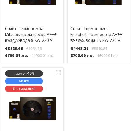
Сплит Термопомпа
Сплит Термопомпа
Mitsubishi компресор А+++
Mitsubishi компресор А+++
въздух/вода 8 KW 220 V
въздух/вода 15 KW 220 V
Инверторна WI-FI до -30°
Инверторна WI-FI до -30°
€3425.66
€4448.24
€6084.38
€8640.84
6700.01 лв.
8700.00 лв.
11900.01 лв.
16900.01 лв.
промо -45%
Акция
3 г. гаранция