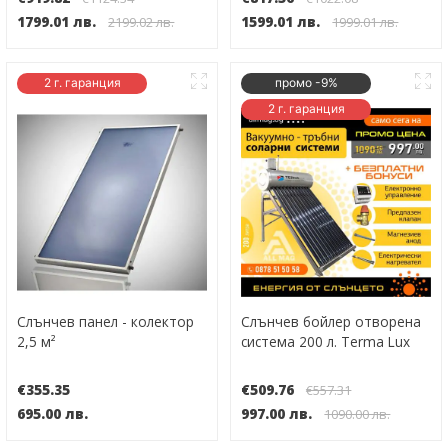
1799.01 лв.
1599.01 лв.
2199.02 лв.
1999.01 лв.
2 г. гаранция
промо -9%
2 г. гаранция
Слънчев панел - колектор
Слънчев бойлер отворена
2,5 м²
система 200 л. Terma Lux
€355.35
€509.76
€557.31
695.00 лв.
997.00 лв.
1090.00 лв.