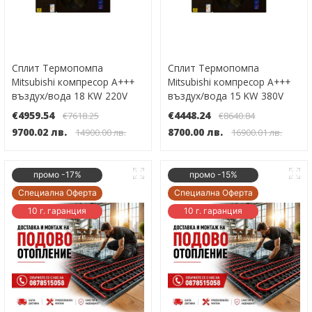
Сплит Термопомпа
Сплит Термопомпа
Mitsubishi компресор А+++
Mitsubishi компресор А+++
въздух/вода 18 KW 220V
въздух/вода 15 KW 380V
Инверторна WI-FI до -30°
Инверторна WI-FI до -30°
€4959.54
€4448.24
€7618.25
€8640.84
9700.02 лв.
8700.00 лв.
14900.00 лв.
16900.01 лв.
промо -17%
промо -15%
Специална Оферта
Специална Оферта
10 г. гаранция
10 г. гаранция