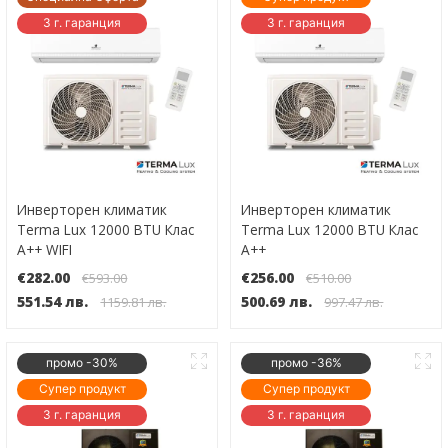
3 г. гаранция
3 г. гаранция
Инверторен климатик
Инверторен климатик
Terma Lux 12000 BTU Клас
Terma Lux 12000 BTU Клас
А++ WIFI
А++
€282.00
€256.00
€593.00
€510.00
551.54 лв.
500.69 лв.
1159.81 лв.
997.47 лв.
промо -30%
промо -36%
Супер продукт
Супер продукт
3 г. гаранция
3 г. гаранция