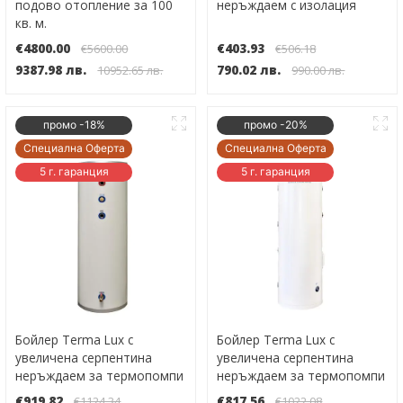
подово отопление за 100
неръждаем с изолация
кв. м.
€4800.00
€403.93
€5600.00
€506.18
9387.98 лв.
790.02 лв.
10952.65 лв.
990.00 лв.
промо -18%
промо -20%
Специална Оферта
Специална Оферта
5 г. гаранция
5 г. гаранция
Бойлер Terma Lux с
Бойлер Terma Lux с
увеличена серпентина
увеличена серпентина
неръждаем за термопомпи
неръждаем за термопомпи
200 литра
150 литра
€919.82
€817.56
€1124.34
€1022.08