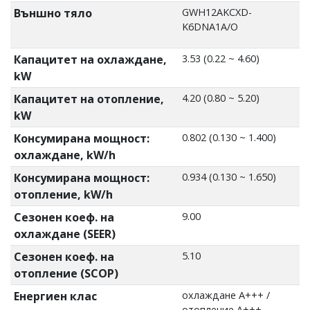
Външно тяло
GWH12AKCXD-
K6DNA1A/O
Капацитет на охлаждане,
3.53 (0.22 ~ 4.60)
kW
Капацитет на отопление,
4.20 (0.80 ~ 5.20)
kW
Консумирана мощност:
0.802 (0.130 ~ 1.400)
охлаждане, kW/h
Консумирана мощност:
0.934 (0.130 ~ 1.650)
отопление, kW/h
Сезонен коеф. на
9.00
охлаждане (SEER)
Сезонен коеф. на
5.10
отопление (SCOP)
Енергиен клас
охлаждане А+++ /
отопление А+++