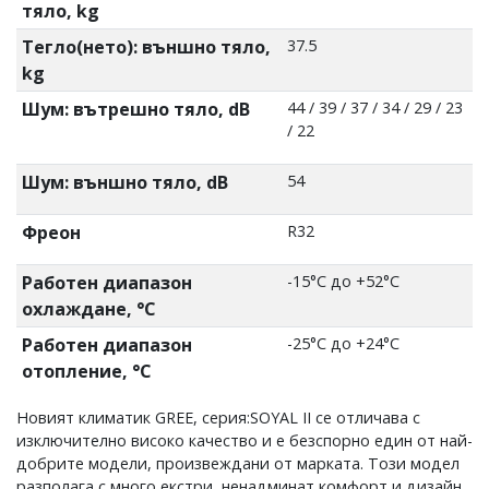
тяло, kg
Тегло(нето): външно тяло,
37.5
kg
Шум: вътрешно тяло, dB
44 / 39 / 37 / 34 / 29 / 23
/ 22
Шум: външно тяло, dB
54
Фреон
R32
Работен диапазон
-15°С до +52°С
охлаждане, °C
Работен диапазон
-25°C до +24°C
отопление, °C
Новият климатик GREE, серия:SOYAL II се отличава с
изключително високо качество и е безспорно един от най-
добрите модели, произвеждани от марката. Този модел
разполага с много екстри, ненадминат комфорт и дизайн,