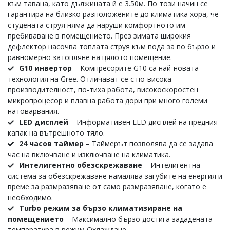
към тавана, като дължината й е 3.50м. По този начин се
гарантира на близко разположените до климатика хора, че
студената струя няма да наруши комфортното им
пребиваване в помещението. През зимата широкия
дефлектор насочва топлата струя към пода за по бързо и
равномерно затопляне на цялото помещение.
G10 инвертор
– Компресорите G10 са най-новата
технология на Gree. Отличават се с по-висока
производителност, по-тиха работа, високоскоростен
микропроцесор и плавна работа дори при много големи
натоварвания.
LED дисплей
– Информативен LED дисплей на предния
капак на вътрешното тяло.
24 часов таймер
– Таймерът позволява да се задава
час на включване и изключване на климатика.
Интелигентно обезскрежаване
– Интелигентна
система за обезскрежаване намалява загубите на енергия и
време за размразяване от само размразяване, когато е
необходимо.
Turbo режим за бързо климатизиране на
помещението
– Максимално бързо достига зададената
температура в режим Охлаждане.