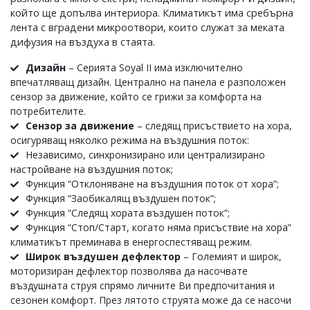
който ще допълва интериора. Климатикът има сребърна
лента с вградени микроотвори, които служат за меката
дифузия на въздуха в стаята.
Дизайн
– Серията Soyal II има изключително
впечатляващ дизайн. Централно на панела е разположен
сензор за движение, който се грижи за комфорта на
потребителите.
Сензор за движение
– следящ присъствието на хора,
осигуряващ няколко режима на въздушния поток:
Независимо, синхронизирано или централизирано
настройване на въздушния поток;
Функция “Отклоняване на въздушния поток от хора”;
Функция “Заобикалящ въздушен поток”;
Функция “Следящ хората въздушен поток”;
Функция “Стоп/Старт, когато няма присъствие на хора”
климатикът преминава в енергоспестяващ режим.
Широк въздушен дефлектор
– Големият и широк,
моторизиран дефлектор позволява да насочвате
въздушната струя спрямо личните Ви предпочитания и
сезонен комфорт. През лятото струята може да се насочи