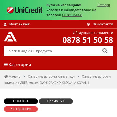
Купи на изплащане!
Затвори
Условия и кандидатстване на
телефон
0878515058
Моят акаунт
За контакти
Обслужване на клиенти
0878 51 50 58
Търси в над 2000 продукта
Категории
Начало
Хиперинверторни климатици
Хиперинверторен
климатик GREE, модел:GWH12AKCXD-K6DNA1A SOYAL II
12 000 BTU
Промо -8%
5 г. гаранция