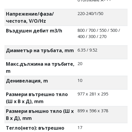
Напрежение/фаза/
220-240/1/50
честота, V/O/Hz
Въздушен дебит m3/h
800 / 700 / 550 / 500 /
400 / 300 / 270
Диаметър на тръбата, mm
6.35 / 9.52
Макс.дължина на тръбите,
20
m
Денивелация, m
10
Размери вътрешно тяло
977 x 281 x 295
(Ш х В х Д), mm
Размери външно тяло (Ш х
899 x 596 x 378
В х Д), mm
Тегло(нето): вътрешно
17