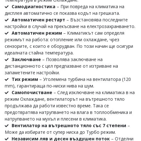
Самодиагностика
– При повреда на климатика на
дисплея автоматично се показва кодът на грешката.
Автоматичен рестарт
– Възстановява последните
настройки в случай на прекъсване на електрозахранването.
Автоматичен режим
– Климатикът сам определя
режимът на работа: отопление или охлаждане, чрез
сензорите, с които е оборудван. По този начин ще осигури
идеалната стайна температура.
Заключване
– Позволява заключване на
дистанционното с цел предпазване от изтриване на
запаметените настройки.
Тих режим
– Уголемена турбина на вентилатора (120
mm), гарантираща по-ниски нива на шум.
Самопочистване
– След изключване на климатика в на
режим Охлаждане, вентилаторът на вътрешното тяло
продължава да работи известно време. Така се
предотвратява натрупването на влага в топлообменика и
натрупването на мухъл и плесени в климатика.
Вентилатор на вътрешното тяло със 7 степени
–
Може да избирате от супер ниска до Турбо режим.
Независим ляв и десен въздушен поток
– Отделни