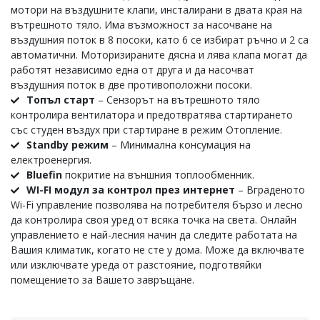
мотори на въздушните клапи, инсталирани в двата края на
вътрешното тяло. Има възможност за насочване на
въздушния поток в 8 посоки, като 6 се избират ръчно и 2 са
автоматични. Моторизираните дясна и лява клапа могат да
работят независимо една от друга и да насочват
въздушния поток в две противоположни посоки.
Топъл старт
– Сензорът на вътрешното тяло
контролира вентилатора и предотвратява стартирането
със студен въздух при стартиране в режим Отопление.
Standby режим
– Минимална консумация на
електроенергия.
Bluefin
покритие на външния топлообменник.
WI-FI модул за контрол през интернет
– Вграденото
Wi-Fi управление позволява на потребителя бързо и лесно
да контролира своя уред от всяка точка на света. Онлайн
управлението е най-лесния начин да следите работата на
Вашия климатик, когато не сте у дома. Може да включвате
или изключвате уреда от разстояние, подготвяйки
помещението за Вашето завръщане.