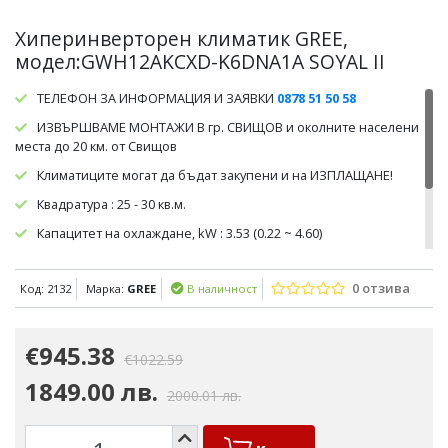
Хиперинверторен климатик GREE,
модел:GWH12AKCXD-K6DNA1A SOYAL II
ТЕЛЕФОН ЗА ИНФОРМАЦИЯ И ЗАЯВКИ
0878 51 50 58
ИЗВЪРШВАМЕ МОНТАЖИ В гр. СВИЩОВ и околните населени
места до 20 км. от Свищов
Климатиците могат да бъдат закупени и на ИЗПЛАЩАНЕ!
Квадратура : 25 - 30 кв.м.
Капацитет на охлаждане, kW : 3.53 (0.22 ~ 4.60)
Капацитет на отопление, kW : 4.20 (0.80 ~ 5.20)
0 отзива
Код: 2132
Марка:
GREE
В наличност
Консумирана мощност: охлаждане, kW/h : 0.802 (0.130 ~ 1.400)
Консумирана мощност: отопление, kW/h : 0.934 (0.130 ~ 1.650)
€945.38
€1022.59
1849.00 лв.
2000.01 лв.