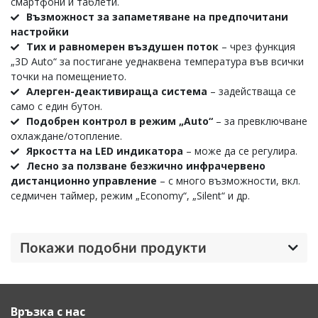
смартфони и таблети.
Възможност за запаметяване на предпочитани
настройки
Тих и равномерен въздушен поток
– чрез функция
„3D Auto“ за постигане уеднаквена температура във всички
точки на помещението.
Алерген-деактивираща система
– задействаща се
само с един бутон.
Подобрен контрол в режим „Auto“
– за превключване
охлаждане/отопление.
Яркостта на LED индикатора
– може да се регулира.
Лесно за ползване безжично инфрачервено
дистанционно управление
– с много възможности, вкл.
седмичен таймер, режим „Economy“, „Silent“ и др.
Покажи подобни продукти
Връзка с нас