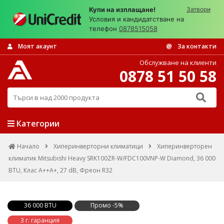
Купи на изплащане!
Затвори
Условия и кандидатстване на
телефон
0878515058
Моят акаунт
За контакти
Обслужване на клиенти
0878 51 50 58
Търси в над 2000 продукта
Категории
Начало
Хиперинверторни климатици
Хиперинверторен
климатик Mitsubishi Heavy SRK100ZR-W/FDC100VNP-W Diamond, 36 000
BTU, Клас A++A+, 27 dB, Фреон R32
36 000 BTU
Промо -5%
3 г. гаранция