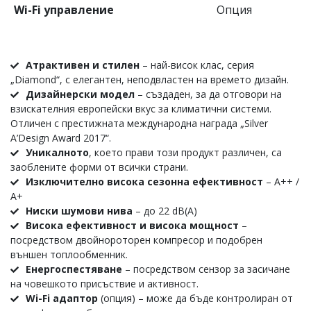
Wi-Fi управление
Опция
Атрактивен и стилен
–
най-висок клас, серия
„Diamond“, с елегантен, неподвластен на времето дизайн.
Дизайнерски модел
– създаден, за да отговори на
взискателния европейски вкус за климатични системи.
Отличен с престижната международна награда „Silver
A’Design Award 2017“.
Уникалното
, което прави този продукт различен, са
заоблените форми от всички страни.
Изключително висока сезонна ефективност
– А++ /
А+
Ниски шумови нива
– до 22 dB(A)
Висока ефективност и висока мощност
–
посредством двойнороторен компресор и подобрен
външен топлообменник.
Енергоспестяване
– посредством сензор за засичане
на човешкото присъствие и активност.
Wi-Fi адаптор
(опция) – може да бъде контролиран от