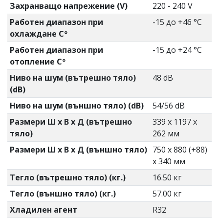
Захранващо напрежение (V)
220 - 240 V
Работен диапазон при
-15 до +46 °C
охлаждане Cº
Работен диапазон при
-15 до +24 °C
отопление Cº
Ниво на шум (вътрешно тяло)
48 dB
(dB)
Ниво на шум (външно тяло) (dB)
54/56 dB
Размери Ш х В х Д (вътрешно
339 x 1197 x
тяло)
262 мм
Размери Ш х В х Д (външно тяло)
750 x 880 (+88)
x 340 мм
Тегло (вътрешно тяло) (кг.)
16.50 кг
Тегло (външно тяло) (кг.)
57.00 кг
Хладилен агент
R32