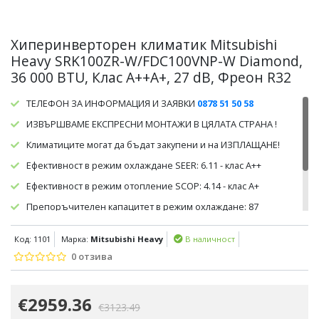
Хиперинверторен климатик Mitsubishi
Heavy SRK100ZR-W/FDC100VNP-W Diamond,
36 000 BTU, Клас A++A+, 27 dB, Фреон R32
ТЕЛЕФОН ЗА ИНФОРМАЦИЯ И ЗАЯВКИ
0878 51 50 58
ИЗВЪРШВАМЕ ЕКСПРЕСНИ МОНТАЖИ В ЦЯЛАТА СТРАНА !
Климатиците могат да бъдат закупени и на ИЗПЛАЩАНЕ!
Ефективност в режим охлаждане SEER: 6.11 - клас А++
Ефективност в режим отопление SCOP: 4.14 - клас А+
Препоръчителен капацитет в режим охлаждане: 87
кв.м/225 куб.м.
Код: 1101
Марка:
Mitsubishi Heavy
В наличност
Препоръчителен капацитет в режим отопление: 80 кв.м/210
куб.м.
0 отзива
€2959.36
€3123.49