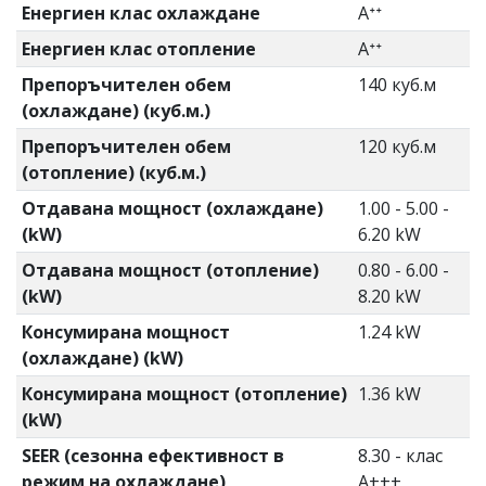
Енергиен клас охлаждане
Aᐩᐩ
Енергиен клас отопление
Aᐩᐩ
Препоръчителен обем
140 куб.м
(охлаждане) (куб.м.)
Препоръчителен обем
120 куб.м
(отопление) (куб.м.)
Отдавана мощност (охлаждане)
1.00 - 5.00 -
(kW)
6.20 kW
Отдавана мощност (отопление)
0.80 - 6.00 -
(kW)
8.20 kW
Консумирана мощност
1.24 kW
(охлаждане) (kW)
Консумирана мощност (отопление)
1.36 kW
(kW)
SEER (сезонна ефективност в
8.30 - клас
режим на охлаждане)
А+++