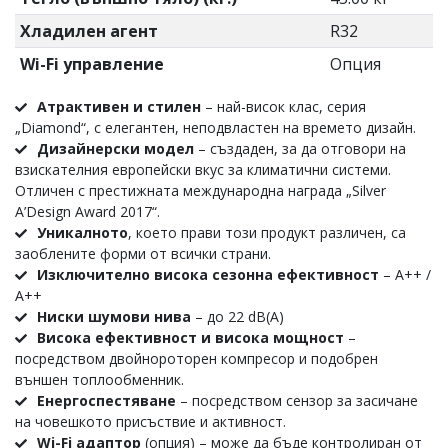
Хладилен агент
R32
Wi-Fi управление
Опция
Атрактивен и стилен
–
най-висок клас, серия
„Diamond“, с елегантен, неподвластен на времето дизайн.
Дизайнерски модел
– създаден, за да отговори на
взискателния европейски вкус за климатични системи.
Отличен с престижната международна награда „Silver
A’Design Award 2017“.
Уникалното
, което прави този продукт различен, са
заоблените форми от всички страни.
Изключително висока сезонна ефективност
– А++ /
А++
Ниски шумови нива
– до 22 dB(A)
Висока ефективност и висока мощност
–
посредством двойнороторен компресор и подобрен
външен топлообменник.
Енергоспестяване
– посредством сензор за засичане
на човешкото присъствие и активност.
Wi-Fi адаптор
(опция) – може да бъде контролиран от