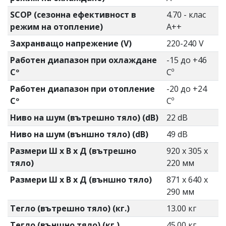
SCOP (сезонна ефективност в
4.70 - клас
режим на отопление)
А++
Захранващо напрежение (V)
220-240 V
Работен диапазон при охлаждане
-15 до +46
Cº
Cº
Работен диапазон при отопление
-20 до +24
Cº
Cº
Ниво на шум (вътрешно тяло) (dB)
22 dB
Ниво на шум (външно тяло) (dB)
49 dB
Размери Ш х В х Д (вътрешно
920 x 305 x
тяло)
220 мм
Размери Ш х В х Д (външно тяло)
871 x 640 x
290 мм
Тегло (вътрешно тяло) (кг.)
13.00 кг
Тегло (външно тяло) (кг.)
45.00 кг