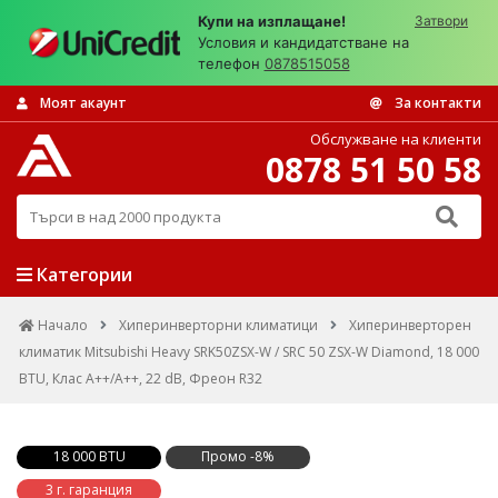
Купи на изплащане!
Затвори
Условия и кандидатстване на
телефон
0878515058
Моят акаунт
За контакти
Обслужване на клиенти
0878 51 50 58
Търси в над 2000 продукта
Категории
Начало
Хиперинверторни климатици
Хиперинверторен
климатик Mitsubishi Heavy SRK50ZSX-W / SRC 50 ZSX-W Diamond, 18 000
BTU, Клас A++/A++, 22 dB, Фреон R32
18 000 BTU
Промо -8%
3 г. гаранция