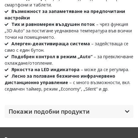
смартфони и таблети.
Възможност за запаметяване на предпочитани
настройки
Тих и равномерен въздушен поток
– чрез функция
„3D Auto“ за постигане уеднаквена температура във всички
точки на помещението.
Алерген-деактивираща система
– задействаща се
само с един бутон.
Подобрен контрол в режим „Auto“
– за превключване
охлаждане/отопление.
Яркостта на LED индикатора
– може да се регулира.
Лесно за ползване безжично инфрачервено
дистанционно управление
– с много възможности, вкл.
седмичен таймер, режим „Economy“, „Silent“ и др.
Покажи подобни продукти