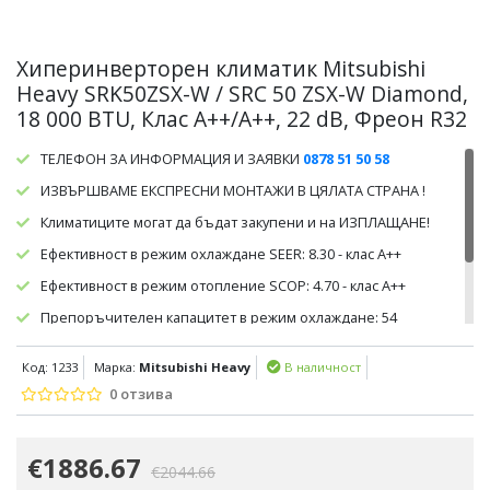
Хиперинверторен климатик Mitsubishi
Heavy SRK50ZSX-W / SRC 50 ZSX-W Diamond,
18 000 BTU, Клас A++/A++, 22 dB, Фреон R32
ТЕЛЕФОН ЗА ИНФОРМАЦИЯ И ЗАЯВКИ
0878 51 50 58
ИЗВЪРШВАМЕ ЕКСПРЕСНИ МОНТАЖИ В ЦЯЛАТА СТРАНА !
Климатиците могат да бъдат закупени и на ИЗПЛАЩАНЕ!
Ефективност в режим охлаждане SEER: 8.30 - клас А++
Ефективност в режим отопление SCOP: 4.70 - клас А++
Препоръчителен капацитет в режим охлаждане: 54
кв.м/140 куб.м.
Код: 1233
Марка:
Mitsubishi Heavy
В наличност
Препоръчителен капацитет в режим отопление: 46
кв.м/120 куб.м.
0 отзива
€1886.67
€2044.66