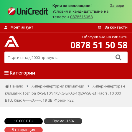
Купи на изплащане!
Затвори
Условия и кандидатстване на
телефон
0878515058
Моят акаунт
За контакти
Обслужване на клиенти
0878 51 50 58
Търси в над 2000 продукта
Категории
Начало
Хиперинверторни климатици
Хиперинверторен
климатик Toshiba RAS-B10N4KVRG-E/RAS-10J2AVSG-E1 Haori , 10 000
BTU, Клас А+++/A+++, 19 dB, Фреон R32
10 000 BTU
Промо -15%
5 г. гаранция